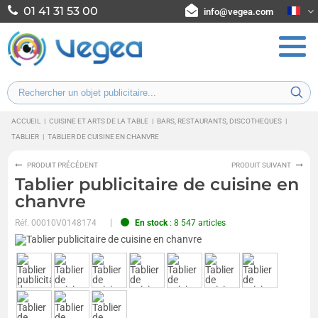
01 41 31 53 00
info@vegea.com
ACCUEIL
|
CUISINE ET ARTS DE LA TABLE
|
BARS, RESTAURANTS, DISCOTHEQUES
|
TABLIER
|
TABLIER DE CUISINE EN CHANVRE
PRODUIT PRÉCÉDENT
PRODUIT SUIVANT
Tablier publicitaire de cuisine en
chanvre
Réf.
00010V0148174
En stock
: 8 547 articles