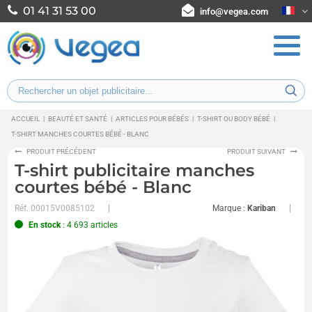
01 41 31 53 00
info@vegea.com
ACCUEIL
|
BEAUTÉ ET SANTÉ
|
ARTICLES POUR BÉBÉS
|
T-SHIRT OU BODY BÉBÉ
|
T-SHIRT MANCHES COURTES BÉBÉ - BLANC
PRODUIT PRÉCÉDENT
PRODUIT SUIVANT
T-shirt publicitaire manches
courtes bébé - Blanc
Réf.
00015V0085102
Marque :
Kariban
En stock
: 4 693 articles