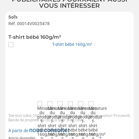
VOUS INTÉRESSER
Sol's
Réf. 00014V0025478
T-shirt bébé 160g/m²
Tee-shirt bébé, 100% coton peigné Ringspun, Softek Innovation Process®,
Bande de propreté au col, Col avec bord côte...
nous consulter
A partir de
Article disponible