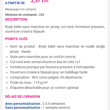
2,37
€ HT
A PARTIR DE
Marquage non compris
Minimum de commande :
225
DESCRIPTION
Body bébé sans manches en jersey, col rond, fermeture pression,
ouverture croisé à l'épaule.
POINTS-CLÉS
Nom du produit : Body bébé sans manches en maille single
jersey - Sweet
Style sans manches pour un confort estival
Col rond avec enmanchures et bas en côte 1x1
Fermeture pratique par boutons-pression à l'entrejambe
Ouverture croisée à l'épaule pour un habillage facile
Composition : 96% coton peigné, 4% élasthanne
Poids du tissu : 175 g/m²
Étiquette détachable pour un confort optimal
DÉLAIS DE LIVRAISON
Avec personnalisation :
2 à 4 semaines
Sans personnalisation :
1 semaine environ