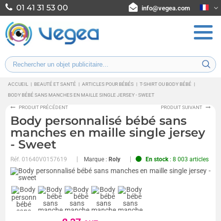
01 41 31 53 00
info@vegea.com
ACCUEIL
|
BEAUTÉ ET SANTÉ
|
ARTICLES POUR BÉBÉS
|
T-SHIRT OU BODY BÉBÉ
|
BODY BÉBÉ SANS MANCHES EN MAILLE SINGLE JERSEY - SWEET
PRODUIT PRÉCÉDENT
PRODUIT SUIVANT
Body personnalisé bébé sans
manches en maille single jersey
- Sweet
Réf.
01640V0157619
Marque :
Roly
En stock
: 8 003 articles