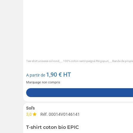
Tee-shirt unisexe col rond, , , 100% coton semi-peigné Ringspun, , , Bande de propreté
1,90
€ HT
A partir de
Marquage non compris
Sol's
3,0
Réf. 00014V0146141
T-shirt coton bio EPIC