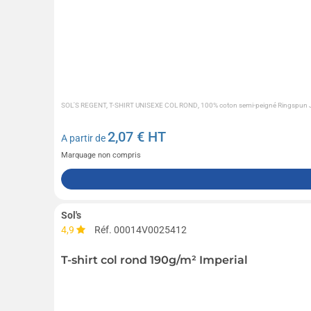
SOL'S REGENT, T-SHIRT UNISEXE COL ROND, 100% coton semi-peigné Ringspun Jer
2,07
€ HT
A partir de
Marquage non compris
Sol's
4,9
Réf. 00014V0025412
T-shirt col rond 190g/m² Imperial