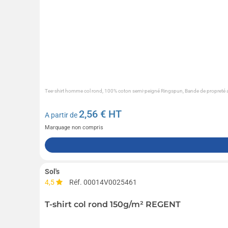
Tee-shirt homme col rond, 100% coton semi-peigné Ringspun, Bande de propreté au 
2,56
€ HT
A partir de
Marquage non compris
Sol's
4,5
Réf. 00014V0025461
T-shirt col rond 150g/m² REGENT