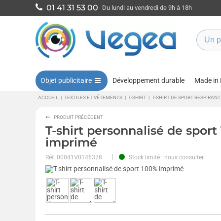
01 41 31 53 00
Du lundi au vendredi de 9h à 18h
Objet publicitaire
Développement durable
Made in
ACCUEIL
|
TEXTILES ET VÊTEMENTS
|
T-SHIRT
|
T-SHIRT DE SPORT RESPIRANT
PRODUIT PRÉCÉDENT
T-shirt personnalisé de sport
imprimé
Réf.
00041V0146378
Stock limité : nous consulter