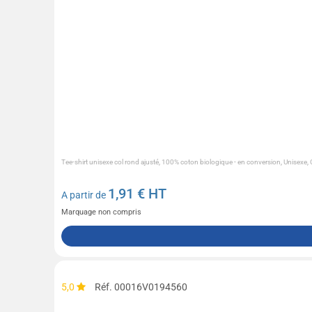
Tee-shirt unisexe col rond ajusté, 100% coton biologique - en conversion, Unisexe,
1,91
€ HT
A partir de
Marquage non compris
5,0
Réf. 00016V0194560