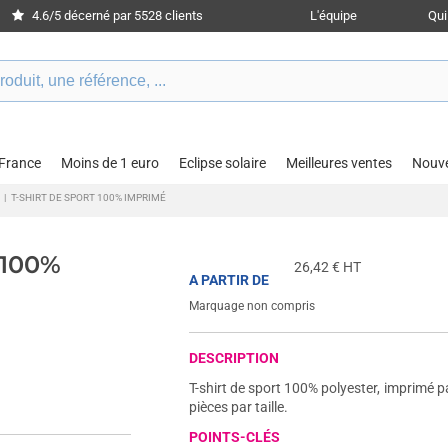
4.6/5 décerné par 5528 clients
L'équipe
Qu
 France
Moins de 1 euro
Eclipse solaire
Meilleures ventes
Nouv
|
T-SHIRT DE SPORT 100% IMPRIMÉ
 100%
26,42
€ HT
A PARTIR DE
Marquage non compris
DESCRIPTION
T-shirt de sport 100% polyester, imprimé p
pièces par taille.
POINTS-CLÉS