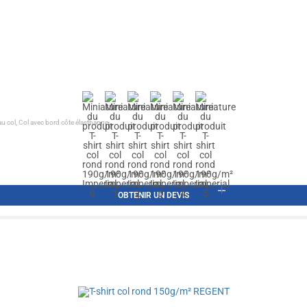
col, Col avec bord côte élasthanne,...
OBTENIR UN DEVIS