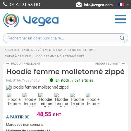
01 41 31 53 00
info@vegea.com
ACCUEIL
|
TEXTILES ET VÊTEMENTS
|
SWEAT-SHIRT OU PULL-OVER
|
SWEAT À CAPUCHE
|
HOODIE FEMME MOLLETONNÉ ZIPPÉ
PRODUIT PRÉCÉDENT
PRODUIT SUIVANT
Hoodie femme molletonné zippé
Réf.
01667V0204513
En stock
: 7 691 articles
48,55
€ HT
A PARTIR DE
Marquage non compris