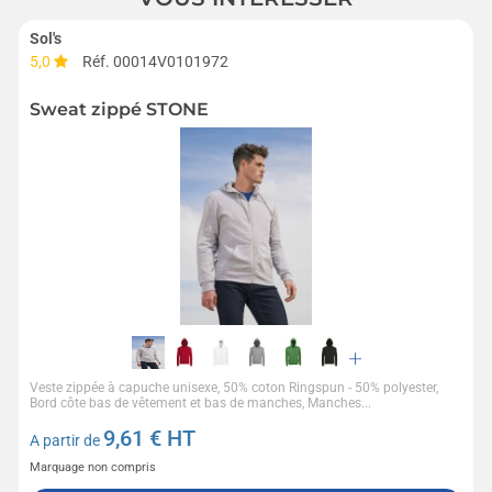
Sol's
5,0
Réf. 00014V0101972
Sweat zippé STONE
Veste zippée à capuche unisexe, 50% coton Ringspun - 50% polyester,
Bord côte bas de vêtement et bas de manches, Manches...
9,61
€ HT
A partir de
Marquage non compris