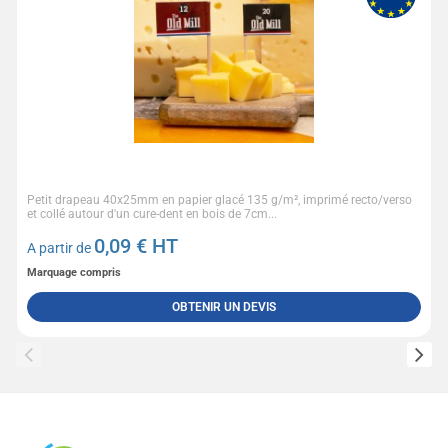
Petit drapeau 40x25mm en papier glacé 135 g/m², imprimé recto/verso
et collé autour d'un cure-dent en bois de 7cm...
0,09
€ HT
A partir de
Marquage compris
OBTENIR UN DEVIS