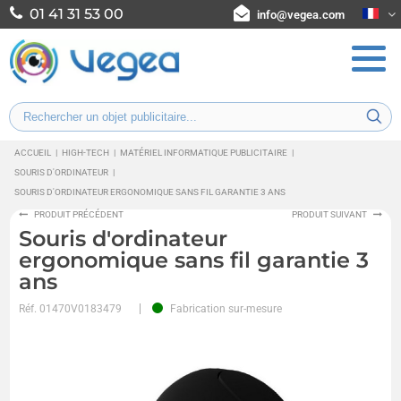
01 41 31 53 00
info@vegea.com
ACCUEIL
|
HIGH-TECH
|
MATÉRIEL INFORMATIQUE PUBLICITAIRE
|
SOURIS D'ORDINATEUR
|
SOURIS D'ORDINATEUR ERGONOMIQUE SANS FIL GARANTIE 3 ANS
PRODUIT PRÉCÉDENT
PRODUIT SUIVANT
Souris d'ordinateur
ergonomique sans fil garantie 3
ans
Réf.
01470V0183479
Fabrication sur-mesure