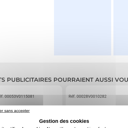
TS PUBLICITAIRES POURRAIENT AUSSI VO
éf. 00053V0115081
Réf. 00028V0010282
er de poche
Porte-clés/décapsuleur
er sans accepter
Gestion des cookies