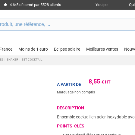
4.6/5 décerné par 5528 clients
L'équipe
Qu
 France
Moins de 1 euro
Eclipse solaire
Meilleures ventes
Nouv
ES
|
SHAKER
|
SET COCKTAIL
8,55
€ HT
A PARTIR DE
Marquage non compris
DESCRIPTION
Ensemble cocktail en acier inoxydable ave
POINTS-CLÉS