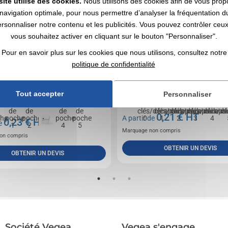
site utilise des cookies.
Nous utilisons des cookies afin de vous prop
navigation optimale, pour nous permettre d’analyser la fréquentation du
ersonnaliser notre contenu et les publicités. Vous pouvez contrôler ceu
vous souhaitez activer en cliquant sur le bouton "Personnaliser".
Pour en savoir plus sur les cookies que nous utilisons, consultez notre
politique de confidentialité
Tout accepter
Personnaliser
oche avec corps en couleurs et intérieur en
Porte-clés en aluminium avec décapsuleur.
ifugé. , Rabat de fermeture avec bouton
0,21
€ HT
A partir de
0,23
€ HT
de
Marquage non compris
on compris
OBTENIR UN DEVIS
OBTENIR UN DEVIS
Société Vegea
Vegea s'engage