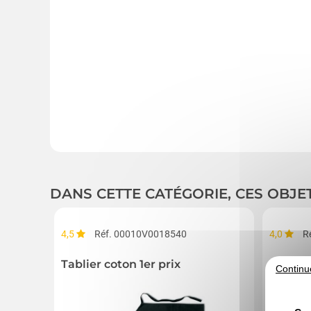
DANS CETTE CATÉGORIE, CES OBJE
4,5
Réf. 00010V0018540
4,0
R
Tablier coton 1er prix
Cendri
Continu