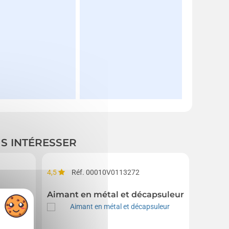
US INTÉRESSER
4,5
Réf. 00010V0113272
4,4
R
Aimant en métal et décapsuleur
Tablie