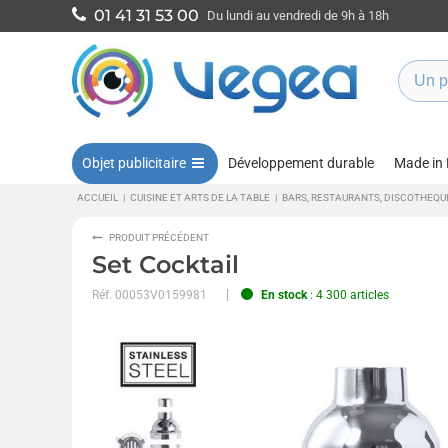
01 41 31 53 00
Du lundi au vendredi de 9h à 18h
Objet publicitaire
Développement durable
Made in
ACCUEIL
|
CUISINE ET ARTS DE LA TABLE
|
BARS, RESTAURANTS, DISCOTHEQU
PRODUIT PRÉCÉDENT
Set Cocktail
Réf.
00053V0159981
En stock
: 4 300 articles