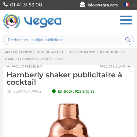
01 41 31 53 00
info@vegea.com
ACCUEIL
|
CUISINE ET ARTS DE LA TABLE
|
BARS, RESTAURANTS, DISCOTHEQUES
|
SHAKER
|
HAMBERLY SHAKER À COCKTAIL
PRODUIT PRÉCÉDENT
PRODUIT SUIVANT
Hamberly shaker publicitaire à
cocktail
Réf.
00041V0179902
En stock
: 923 articles