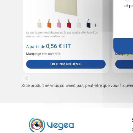
et p
Le sac fourre-tout Madras est le sac idéal à offrir lors d'un
Sac shopping
événement, d'une conférence...
0,56
€ HT
A partir de
A partir 
Marquage non compris
Marquage n
OBTENIR UN DEVIS
Si ce produit ne vous convient pas, peut-être que vous trouv