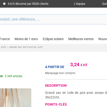
4.6/5 décerné par 5528 clients
L'équipe
Qu
 France
Moins de 1 euro
Eclipse solaire
Meilleures ventes
Nouv
 JUTE
|
GRAND SAC EN TOILE DE JUTE
3,24
€ HT
A PARTIR DE
Marquage non compris
ck
: 3 349 articles
DESCRIPTION
Grand sac en toile de jute avec anses
36x22cm.
POINTS-CLÉS