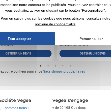
ersonnaliser notre contenu et les publicités. Vous pouvez contrôler ceu
vous souhaitez activer en cliquant sur le bouton "Personnaliser".
Pour en savoir plus sur les cookies que nous utilisons, consultez notre
politique de confidentialité
 en coton avec anses longues. 140g/m².
Sac en coton 100% (140 g/m²) avec anses de 6
415 mm
0,61
€ HT
0,64
€ HT
Tout accepter
Personnaliser
de
A partir de
on compris
Marquage non compris
OBTENIR UN DEVIS
OBTENIR UN DEVIS
erez votre bonheur parmi nos
Sacs shopping publicitaires
Société Vegea
Vegea s'engage
+ de 60 168 € de dons
Qui sommes-nous ?