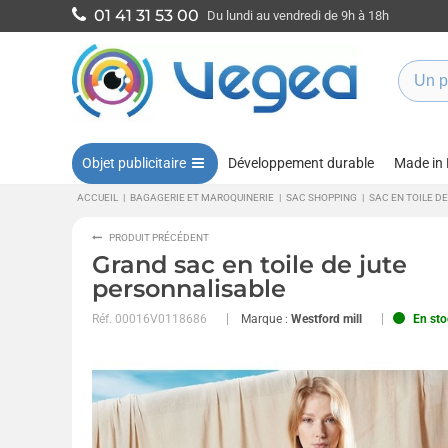
01 41 31 53 00
Du lundi au vendredi de 9h à 18h
Objet publicitaire
Développement durable
Made in
ACCUEIL
|
BAGAGERIE ET MAROQUINERIE
|
SAC SHOPPING
|
SAC EN TOILE DE
PRODUIT PRÉCÉDENT
Grand sac en toile de jute
personnalisable
Réf.
00016V0118686
Marque :
Westford mill
En sto