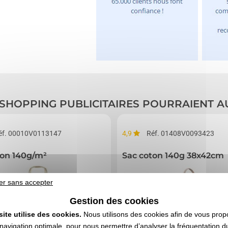
 SHOPPING PUBLICITAIRES POURRAIENT A
éf. 00010V0113147
4,9
Réf. 01408V0093423
urel
ton 140g/m²
Sac coton 140g 38x42cm
er sans accepter
Gestion des cookies
site utilise des cookies.
Nous utilisons des cookies afin de vous prop
navigation optimale, pour nous permettre d’analyser la fréquentation du