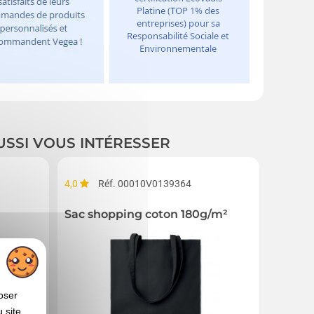
USSI VOUS INTÉRESSER
4,0
Réf. 00010V0139364
5,0
R
Sac shopping coton 180g/m²
Sac de
oser
 site