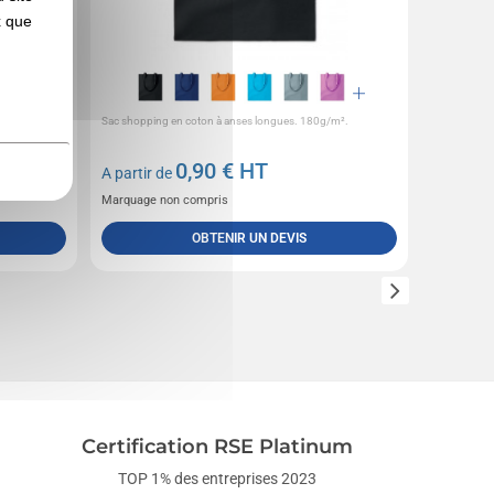
x que
0 cm. 375 x
Sac shopping en coton à anses longues. 180g/m².
Sac shopping
longues en 
0,90
€ HT
A partir de
A partir 
Marquage non compris
Marquage 
OBTENIR UN DEVIS
Certification RSE Platinum
TOP 1% des entreprises 2023