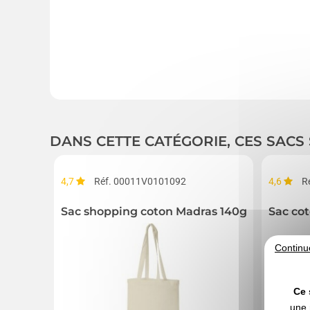
DANS CETTE CATÉGORIE, CES SACS
4,7
Réf. 00011V0101092
4,6
R
Sac shopping coton Madras 140g/m² 7L nat
Sac co
Continu
Ce 
une 