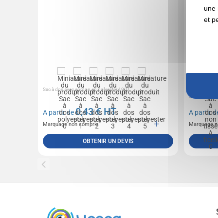
une 
et p
Sac à dos avec cordon en polyester 190T.
Sac à dos en 
gamme de co
0,43
€ HT
A partir de
A partir 
Marquage non compris
Marquage n
OBTENIR UN DEVIS