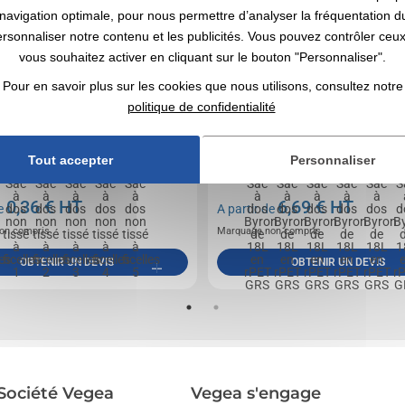
navigation optimale, pour nous permettre d’analyser la fréquentation du
ersonnaliser notre contenu et les publicités. Vous pouvez contrôler ceu
vous souhaitez activer en cliquant sur le bouton "Personnaliser".
Pour en savoir plus sur les cookies que nous utilisons, consultez notre
politique de confidentialité
Tout accepter
Personnaliser
non tissé (80m/g²). Disponible dans une large
Sac à dos pratique, robuste et déperlant en polye
uleurs. 370 x 410 mm
GRS doté d'un grand compartiment...
0,36
€ HT
6,69
€ HT
de
A partir de
on compris
Marquage non compris
OBTENIR UN DEVIS
OBTENIR UN DEVIS
Société Vegea
Vegea s'engage