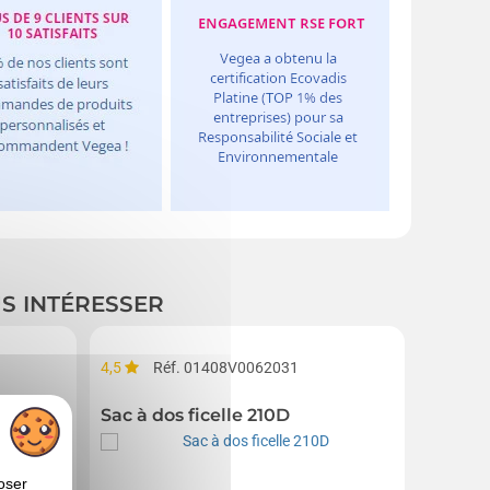
US INTÉRESSER
4,5
Réf. 01408V0062031
Réf. 01
n rPET GRS 15,6 avec dessus enroulable
Sac à dos ficelle 210D
Sac à 
oser