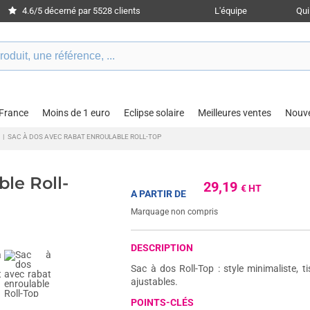
4.6/5 décerné par 5528 clients
L'équipe
Qu
 France
Moins de 1 euro
Eclipse solaire
Meilleures ventes
Nouv
|
SAC À DOS AVEC RABAT ENROULABLE ROLL-TOP
ble Roll-
29,19
€ HT
A PARTIR DE
Marquage non compris
DESCRIPTION
Sac à dos Roll-Top : style minimaliste, t
ajustables.
POINTS-CLÉS