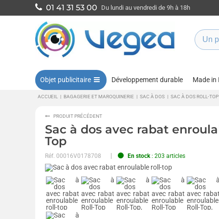
01 41 31 53 00
Du lundi au vendredi de 9h à 18h
Objet publicitaire
Développement durable
Made in
ACCUEIL
|
BAGAGERIE ET MAROQUINERIE
|
SAC À DOS
|
SAC À DOS ROLL-TOP
PRODUIT PRÉCÉDENT
Sac à dos avec rabat enroula
Top
Réf.
00016V0178708
En stock
: 203 articles