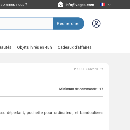
i sommes-nous ?
info@vegea.com
Rechercher
eautés
Objets livrés en 48h
Cadeaux d'affaires
PRODUIT SUIVANT
Minimum de commande :
17
issu déperlant, pochette pour ordinateur, et bandoulières