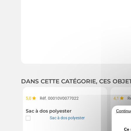
DANS CETTE CATÉGORIE, CES OBJE
5,0
Réf. 00010V0077022
4,1
R
Sac à dos polyester
Sac à d
Continu
Ce 