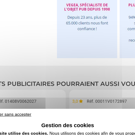
TS PUBLICITAIRES POURRAIENT AUSSI VO
éf. 01408V0062027
3,0
Réf. 00011V0172897
os non tissé à ficelles
Sac à dos Byron de 18L e
er sans accepter
Gestion des cookies
site utilise des cookies.
Nous utilisons des cookies afin de vous prop