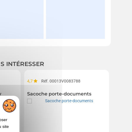
US INTÉRESSER
4,7
Réf. 00013V0083788
Réf. 01
y
Sacoche porte-documents
Sacoch
oser
 site