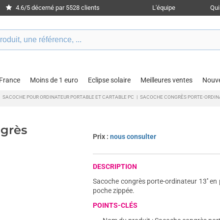
4.6/5 décerné par 5528 clients
L'équipe
Qu
 France
Moins de 1 euro
Eclipse solaire
Meilleures ventes
Nouv
SACOCHE POUR ORDINATEUR PORTABLE ET CARTABLE PC
|
SACOCHE CONGRÈS PORTE-ORDIN
ngrès
Prix :
nous consulter
DESCRIPTION
Sacoche congrès porte-ordinateur 13'' e
poche zippée.
POINTS-CLÉS