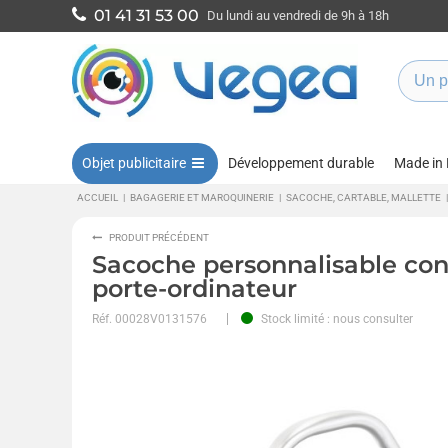
01 41 31 53 00
Du lundi au vendredi de 9h à 18h
Objet publicitaire
Développement durable
Made in
ACCUEIL
|
BAGAGERIE ET MAROQUINERIE
|
SACOCHE, CARTABLE, MALLETTE
|
PRODUIT PRÉCÉDENT
Sacoche personnalisable co
porte-ordinateur
Réf.
00028V0131576
Stock limité : nous consulter