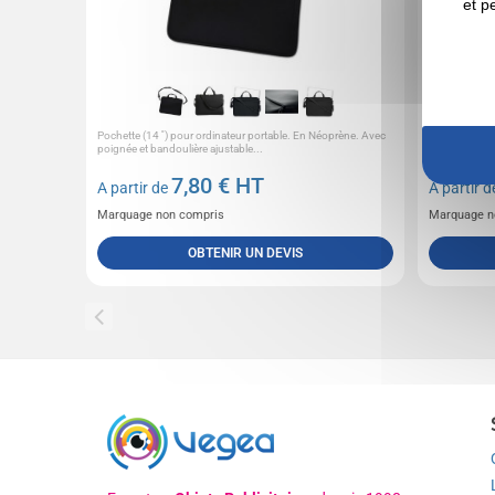
et p
Pochette (14 '') pour ordinateur portable. En Néoprène. Avec
Sacoche pour 
poignée et bandoulière ajustable...
Compartiment 
7,80
€ HT
A partir de
A partir 
Marquage non compris
Marquage n
OBTENIR UN DEVIS