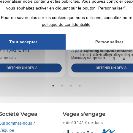
ersonnaliser notre contenu et les publicités. Vous pouvez contrôler ceu
vous souhaitez activer en cliquant sur le bouton "Personnaliser".
Pour en savoir plus sur les cookies que nous utilisons, consultez notre
politique de confidentialité
ordinateur 600D de haute densité.
Sac pour ordinateur, adaptable sur le trolley, poc
rembourré et matelassé avec séparateur...
zippée, bandoulière ajustable et amovible.
Tout accepter
Personnaliser
11,46
€ HT
14,71
€ HT
de
A partir de
on compris
Marquage non compris
OBTENIR UN DEVIS
OBTENIR UN DEVIS
Société Vegea
Vegea s'engage
+ de 60 141 € de dons
Qui sommes-nous ?
L'équipe