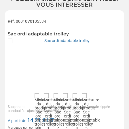
VOUS INTÉRESSER
Réf. 00010V0105534
Sac ordi adaptable trolley
Sac pour ordinateur, adaptable sur le trolley, poche frontale zippée,
bandoulière ajustable et amovible.
14,71
€ HT
A partir de
Marquage non compris