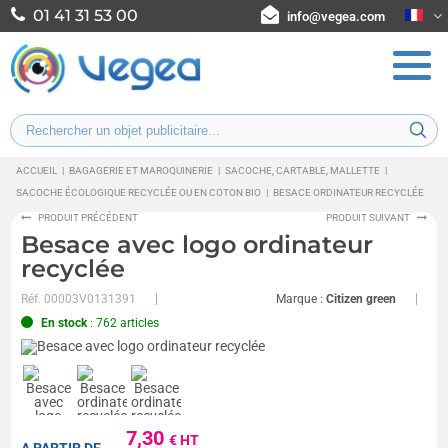
01 41 31 53 00
info@vegea.com
ACCUEIL
|
BAGAGERIE ET MAROQUINERIE
|
SACOCHE, CARTABLE, MALLETTE
|
SACOCHE ÉCOLOGIQUE RECYCLÉE OU EN COTON BIO
|
BESACE ORDINATEUR RECYCLÉE
PRODUIT PRÉCÉDENT
PRODUIT SUIVANT
Besace avec logo ordinateur
recyclée
Réf.
00003V0131391
Marque :
Citizen green
En stock
: 762 articles
7,30
€ HT