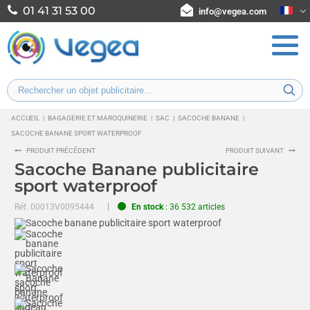
01 41 31 53 00
info@vegea.com
ACCUEIL
|
BAGAGERIE ET MAROQUINERIE
|
SAC
|
SACOCHE BANANE
|
SACOCHE BANANE SPORT WATERPROOF
PRODUIT PRÉCÉDENT
PRODUIT SUIVANT
Sacoche Banane publicitaire
sport waterproof
Réf.
00013V0095444
En stock
: 36 532 articles