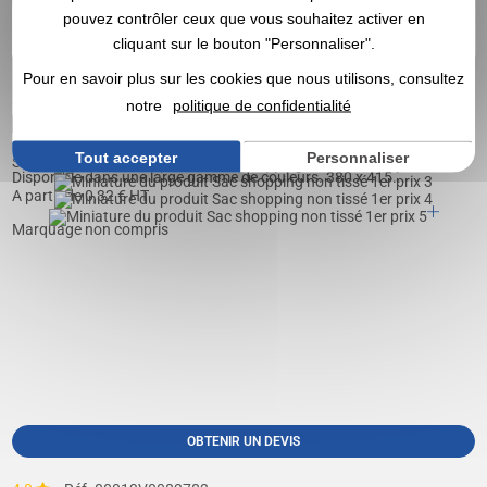
OBTENIR UN DEVIS
pouvez contrôler ceux que vous souhaitez activer en
cliquant sur le bouton "Personnaliser".
4,8
Réf. 01408V0062011
Pour en savoir plus sur les cookies que nous utilisons, consultez
Sac shopping non tissé 1er prix
notre
politique de confidentialité
Tout accepter
Personnaliser
Sac non tissé (80 g/m²) thermosoudé avec poignées de 75 cm.
Disponible dans une large gamme de couleurs. 380 x 415...
A partir de
0,32
€ HT
Marquage non compris
OBTENIR UN DEVIS