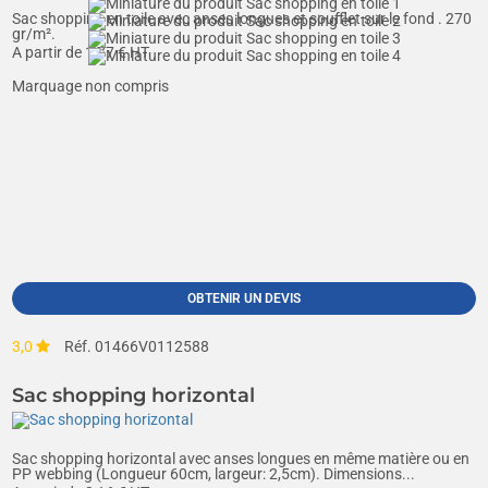
Sac shopping en toile avec anses longues et soufflet sur le fond . 270
gr/m².
A partir de
1,77
€ HT
Marquage non compris
OBTENIR UN DEVIS
3,0
Réf. 01466V0112588
Sac shopping horizontal
Sac shopping horizontal avec anses longues en même matière ou en
PP webbing (Longueur 60cm, largeur: 2,5cm). Dimensions...