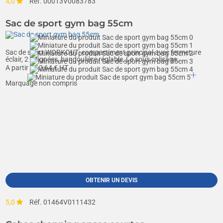
4,0
Réf. 00013V0083783
Sac de sport gym bag 55cm
Sac de sport WORKOUT: compartiment principal avec fermeture
éclair, 2 poignées, bandoulière réglable, Le sous colisage...
A partir de
2,64
€ HT
Marquage non compris
OBTENIR UN DEVIS
5,0
Réf. 01464V0111432