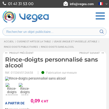
01 41 31 53 00
info@vegea.com
ACCUEIL
|
CUISINE ET ARTS DE LA TABLE
|
USAGE UNIQUE ET VAISSELLE JETABLE
|
RINCE-DOIGTS PUBLICITAIRES
|
RINCE-DOIGTS SANS ALCOOL
PRODUIT PRÉCÉDENT
PRODUIT SUIVANT
Rince-doigts personnalisé sans
alcool
Réf.
01536V0126658
Fabrication sur-mesure
0,09
€ HT
A PARTIR DE