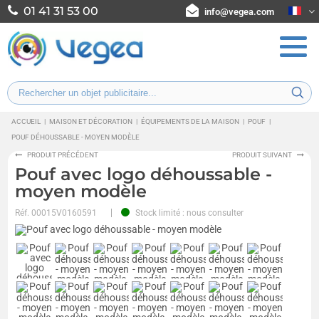
01 41 31 53 00
info@vegea.com
ACCUEIL
|
MAISON ET DÉCORATION
|
ÉQUIPEMENTS DE LA MAISON
|
POUF
|
POUF DÉHOUSSABLE - MOYEN MODÈLE
PRODUIT PRÉCÉDENT
PRODUIT SUIVANT
Pouf avec logo déhoussable -
moyen modèle
Réf.
00015V0160591
Stock limité : nous consulter