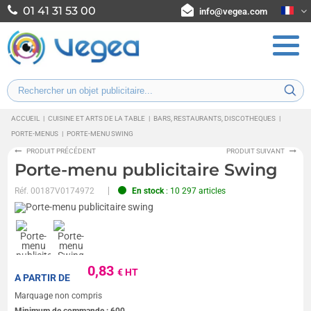
01 41 31 53 00
info@vegea.com
ACCUEIL
|
CUISINE ET ARTS DE LA TABLE
|
BARS, RESTAURANTS, DISCOTHEQUES
|
PORTE-MENUS
|
PORTE-MENU SWING
PRODUIT PRÉCÉDENT
PRODUIT SUIVANT
Porte-menu publicitaire Swing
Réf.
00187V0174972
En stock
: 10 297 articles
0,83
€ HT
A PARTIR DE
Marquage non compris