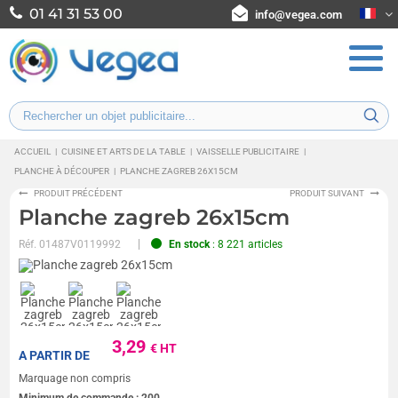
01 41 31 53 00
info@vegea.com
ACCUEIL
|
CUISINE ET ARTS DE LA TABLE
|
VAISSELLE PUBLICITAIRE
|
PLANCHE À DÉCOUPER
|
PLANCHE ZAGREB 26X15CM
PRODUIT PRÉCÉDENT
PRODUIT SUIVANT
Planche zagreb 26x15cm
Réf.
01487V0119992
En stock
: 8 221 articles
3,29
€ HT
A PARTIR DE
Marquage non compris