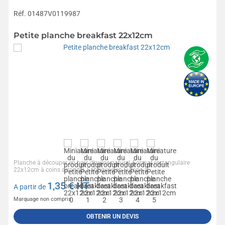
Réf. 01487V0119987
Petite planche breakfast 22x12cm
Planche à découper en bois d'aulne naturel, Format rectangulaire
22x12cm à coins arrondis, Fabriquée en Europe à...
1,35
€ HT
A partir de
Marquage non compris
OBTENIR UN DEVIS