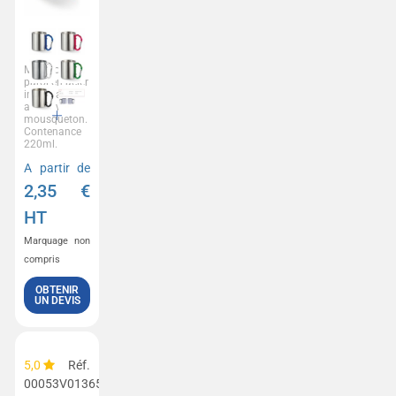
Mug double
paroi en acier
inoxydable,
anse avec
mousqueton.
Contenance
220ml.
A partir de
2,35
€
HT
Marquage non
compris
OBTENIR
UN DEVIS
5,0
Réf.
00053V0136599