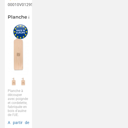
00010V0129570
Planche à découper en aulne
Planche à
découper
avec poignée
et cordelette,
fabriquée en
bois d'aulne
de l'UE.
A partir de