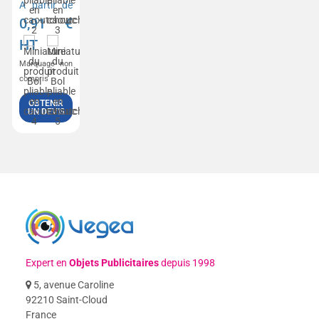
A partir de
0,91
€
HT
Marquage non
compris
OBTENIR
UN DEVIS
Expert en
Objets Publicitaires
depuis 1998
5, avenue Caroline
92210 Saint-Cloud
France