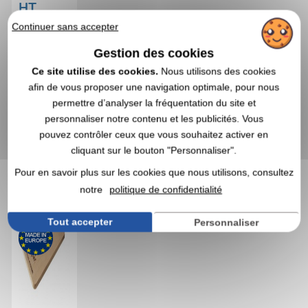
HT
Continuer sans accepter
Marquage non
compris
Gestion des cookies
OBTENIR
Ce site utilise des cookies.
Nous utilisons des cookies
UN DEVIS
afin de vous proposer une navigation optimale, pour nous
permettre d’analyser la fréquentation du site et
personnaliser notre contenu et les publicités. Vous
4,1
Réf.
pouvez contrôler ceux que vous souhaitez activer en
01487V0120007
cliquant sur le bouton "Personnaliser".
Planche avec poignée - format moyen
Pour en savoir plus sur les cookies que nous utilisons, consultez
notre
politique de confidentialité
Tout accepter
Personnaliser