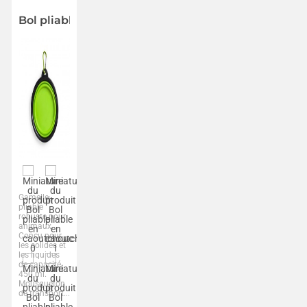
Bol pliable en caoutchouc
Gamelle
pliable
robuste pour
animaux.
Conçu pour
les solides et
les liquides
de capacité
450 ml.
Mousqueton
de transport...