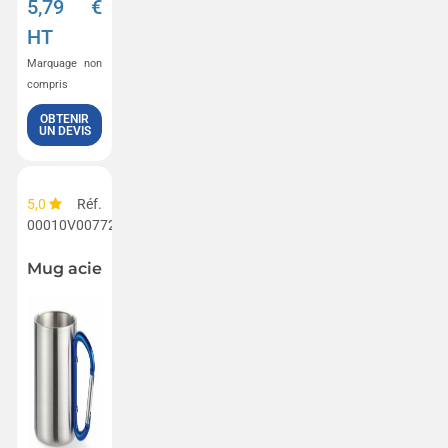
5,79
€
HT
Marquage non
compris
OBTENIR
UN DEVIS
5,0
Réf.
00010V0077260
Mug acier et anse mousqueton