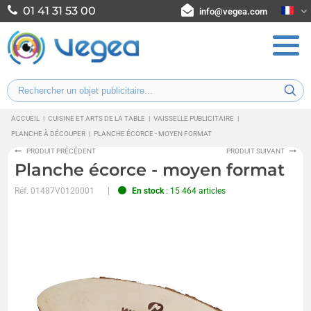
01 41 31 53 00
info@vegea.com
ACCUEIL
|
CUISINE ET ARTS DE LA TABLE
|
VAISSELLE PUBLICITAIRE
|
PLANCHE À DÉCOUPER
|
PLANCHE ÉCORCE - MOYEN FORMAT
PRODUIT PRÉCÉDENT
PRODUIT SUIVANT
Planche écorce - moyen format
Réf.
01487V0120001
En stock
: 15 464 articles