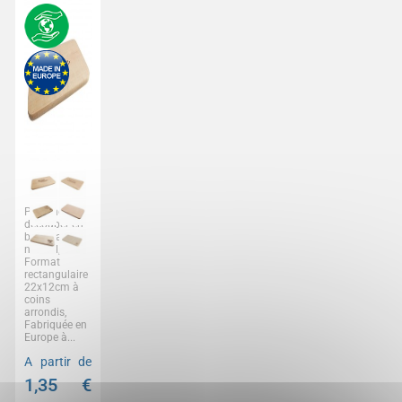
Planche à
découper en
bois d'aulne
naturel,
Format
rectangulaire
22x12cm à
coins
arrondis,
Fabriquée en
Europe à...
A partir de
1,35
€