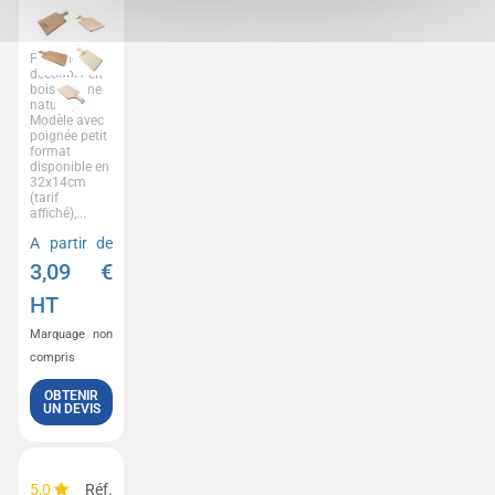
Planche à
découper en
bois d'aulne
naturel,
Modèle avec
poignée petit
format
disponible en
32x14cm
(tarif
affiché),...
A partir de
3,09
€
HT
Marquage non
compris
OBTENIR
UN DEVIS
5,0
Réf.