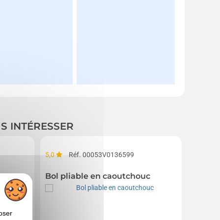
US INTÉRESSER
5,0
Réf. 00053V0136599
queton
Bol pliable en caoutchouc
oser