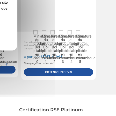
 site
x que
c
Gamelle pliable robuste pour animaux. Conçu pour les
solides et les liquides de capacité 450 ml. Mousqueton de
transport...
0,91
€ HT
A partir de
Marquage non compris
OBTENIR UN DEVIS
Certification RSE Platinum