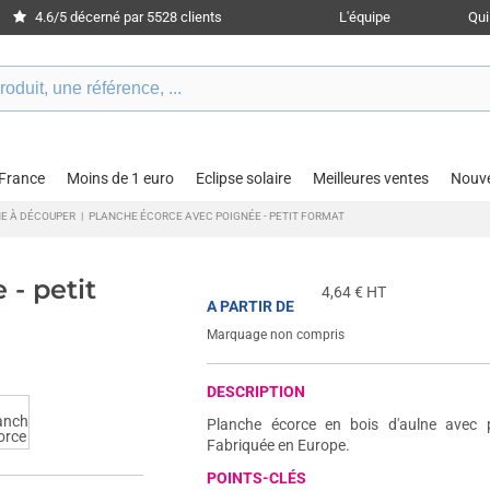
4.6/5 décerné par 5528 clients
L'équipe
Qu
 France
Moins de 1 euro
Eclipse solaire
Meilleures ventes
Nouv
E À DÉCOUPER
|
PLANCHE ÉCORCE AVEC POIGNÉE - PETIT FORMAT
- petit
4,64
€ HT
A PARTIR DE
Marquage non compris
DESCRIPTION
Planche écorce en bois d'aulne avec p
Fabriquée en Europe.
POINTS-CLÉS