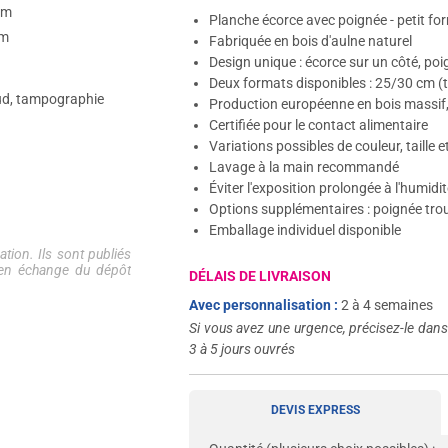
mm
Planche écorce avec poignée - petit fo
cm
Fabriquée en bois d'aulne naturel
Design unique : écorce sur un côté, poi
Deux formats disponibles : 25/30 cm (t
d, tampographie
Production européenne en bois massif, 
Certifiée pour le contact alimentaire
Variations possibles de couleur, taille
Lavage à la main recommandé
Éviter l'exposition prolongée à l'humid
Options supplémentaires : poignée trou
Emballage individuel disponible
tion. Ils sont publiés
e en échange du dépôt
DÉLAIS DE LIVRAISON
Avec personnalisation :
2 à 4 semaines
Si vous avez une urgence, précisez-le dan
3 à 5 jours ouvrés
DEVIS EXPRESS