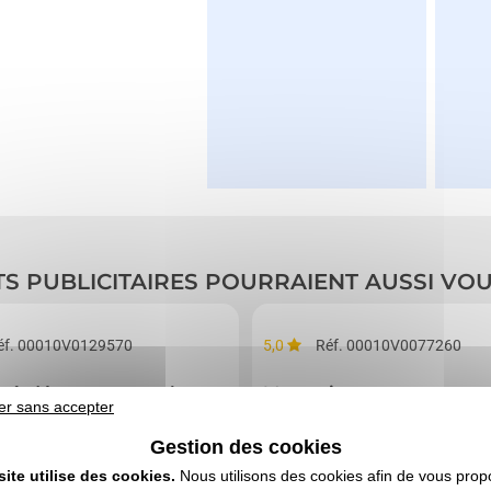
TS PUBLICITAIRES POURRAIENT AUSSI VO
éf. 00010V0129570
5,0
Réf. 00010V0077260
e à découper en aulne
Mug acier et anse mous
er sans accepter
Gestion des cookies
site utilise des cookies.
Nous utilisons des cookies afin de vous prop