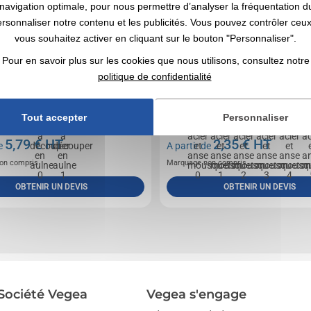
navigation optimale, pour nous permettre d’analyser la fréquentation du
ersonnaliser notre contenu et les publicités. Vous pouvez contrôler ceu
vous souhaitez activer en cliquant sur le bouton "Personnaliser".
Pour en savoir plus sur les cookies que nous utilisons, consultez notre
politique de confidentialité
ouper avec poignée et cordelette, fabriquée en
Mug double paroi en acier inoxydable, anse ave
Tout accepter
Personnaliser
e l'UE.
mousqueton. Contenance 220ml.
5,79
€ HT
2,35
€ HT
de
A partir de
on compris
Marquage non compris
OBTENIR UN DEVIS
OBTENIR UN DEVIS
Société Vegea
Vegea s'engage