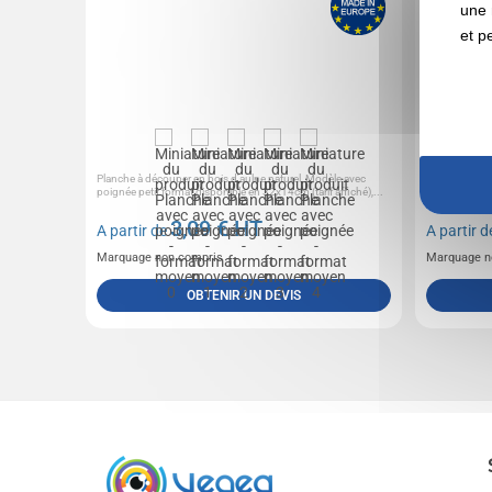
une 
et p
Planche à découper en bois d'aulne naturel, Modèle avec
Planche à déc
poignée petit format disponible en 32x14cm (tarif affiché),...
bois d'aulne d
3,09
€ HT
A partir de
A partir 
Marquage non compris
Marquage n
OBTENIR UN DEVIS