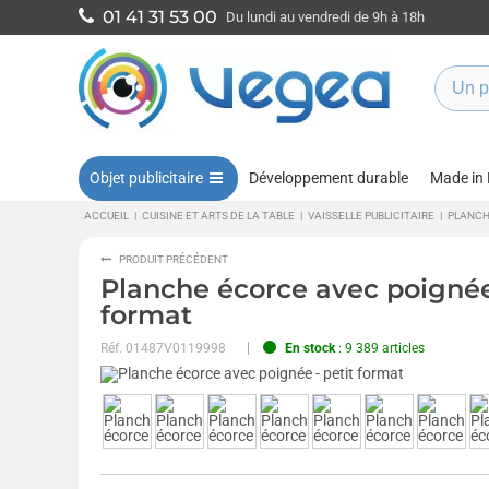
01 41 31 53 00
Du lundi au vendredi de 9h à 18h
Objet publicitaire
Développement durable
Made in
ACCUEIL
|
CUISINE ET ARTS DE LA TABLE
|
VAISSELLE PUBLICITAIRE
|
PLANCH
PRODUIT PRÉCÉDENT
Planche écorce avec poignée 
format
Réf.
01487V0119998
En stock
: 9 389 articles