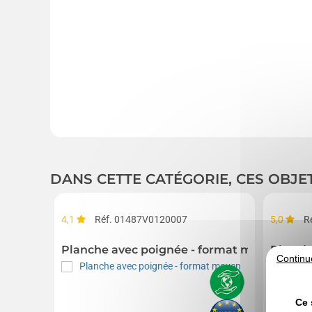
DANS CETTE CATÉGORIE, CES OBJE
4,1
Réf. 01487V0120007
5,0
R
Planche avec poignée - format moyen
Planch
Continu
Ce 