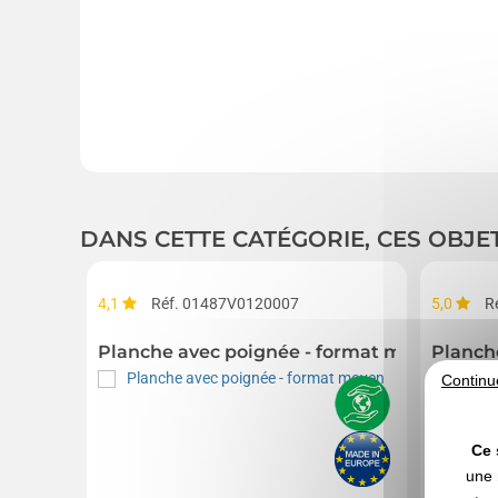
DANS CETTE CATÉGORIE, CES OBJE
4,1
Réf. 01487V0120007
5,0
R
Planche avec poignée - format moyen
Planch
Continu
Ce 
une 