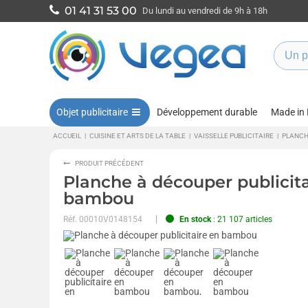
01 41 31 53 00
Du lundi au vendredi de 9h à 18h
Objet publicitaire
Développement durable
Made in
ACCUEIL
|
CUISINE ET ARTS DE LA TABLE
|
VAISSELLE PUBLICITAIRE
|
PLANCH
PRODUIT PRÉCÉDENT
Planche à découper publicita
bambou
Réf.
00010V0148154
En stock
: 21 107 articles