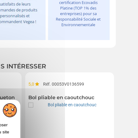
US INTÉRESSER
5,0
Réf. 00053V0136599
queton
Bol pliable en caoutchouc
oser
 site