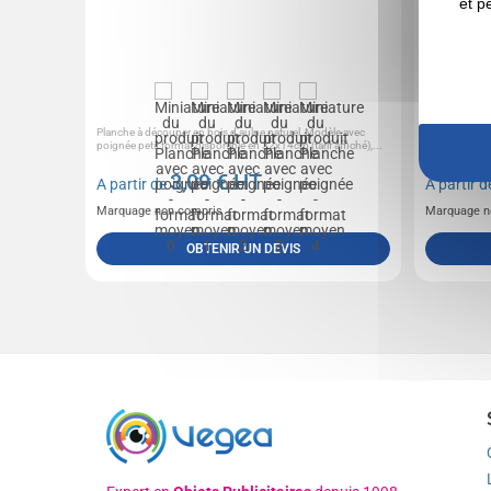
et p
Planche à découper en bois d'aulne naturel, Modèle avec
Planche à déc
poignée petit format disponible en 32x14cm (tarif affiché),...
bois d'aulne d
3,09
€ HT
A partir de
A partir 
Marquage non compris
Marquage n
OBTENIR UN DEVIS