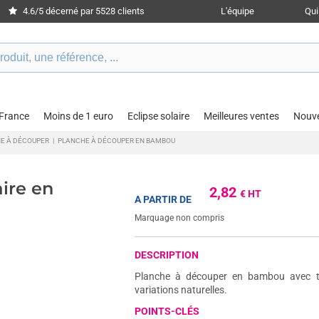
4.6/5 décerné par 5528 clients
L'équipe
Qu
 France
Moins de 1 euro
Eclipse solaire
Meilleures ventes
Nouv
E À DÉCOUPER
|
PLANCHE À DÉCOUPER EN BAMBOU
ire en
2,82
€ HT
A PARTIR DE
Marquage non compris
DESCRIPTION
Planche à découper en bambou avec tr
variations naturelles.
POINTS-CLÉS