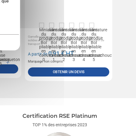
x que
c
Gamelle pliable robuste pour animaux. Conçu pour les
solides et les liquides de capacité 450 ml. Mousqueton de
transport...
0,91
€ HT
A partir de
Marquage non compris
OBTENIR UN DEVIS
Certification RSE Platinum
TOP 1% des entreprises 2023