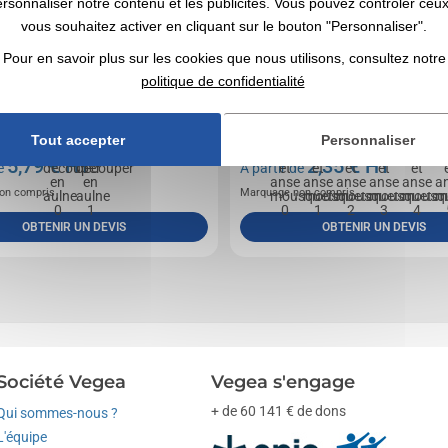
ersonnaliser notre contenu et les publicités. Vous pouvez contrôler ceu
vous souhaitez activer en cliquant sur le bouton "Personnaliser".
Pour en savoir plus sur les cookies que nous utilisons, consultez notre
politique de confidentialité
ouper avec poignée et cordelette, fabriquée en
Mug double paroi en acier inoxydable, anse ave
e l'UE.
mousqueton. Contenance 220ml.
Tout accepter
Personnaliser
5,79
€ HT
2,35
€ HT
de
A partir de
on compris
Marquage non compris
OBTENIR UN DEVIS
OBTENIR UN DEVIS
Société Vegea
Vegea s'engage
+ de 60 141 € de dons
Qui sommes-nous ?
L'équipe