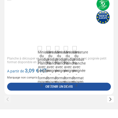
Planche à découper en bois d'aulne naturel, Modèle avec poignée petit
format disponible en 32x14cm (tarif affiché),...
3,09
€ HT
A partir de
Marquage non compris
OBTENIR UN DEVIS