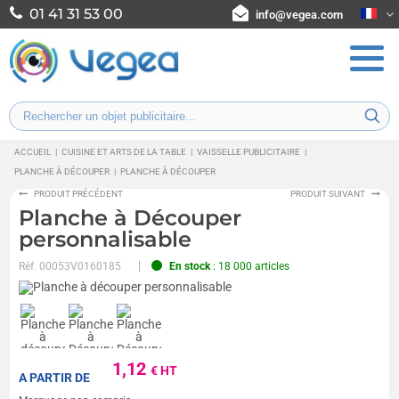
01 41 31 53 00
info@vegea.com
ACCUEIL
|
CUISINE ET ARTS DE LA TABLE
|
VAISSELLE PUBLICITAIRE
|
PLANCHE À DÉCOUPER
|
PLANCHE À DÉCOUPER
PRODUIT PRÉCÉDENT
PRODUIT SUIVANT
Planche à Découper
personnalisable
Réf.
00053V0160185
En stock
: 18 000 articles
1,12
€ HT
A PARTIR DE