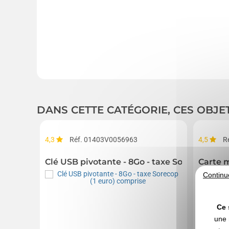
DANS CETTE CATÉGORIE, CES OBJE
4,3
Réf. 01403V0056963
4,5
R
Clé USB pivotante - 8Go - taxe Sorecop (1 e
Carte m
Continu
Ce 
une 