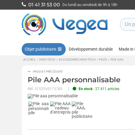
01 41 31 53 00
Du lundi au vendredi de 9h à 18h
Objet publicitaire
Développement durable
Made in
ACCUEIL
|
HIGH-TECH
|
ACCESSOIRES HIGH-TECH
|
PILES
|
PILE AAA
PRODUIT PRÉCÉDENT
Pile AAA personnalisable
Réf.
01525V0173785
En stock
: 27 411 articles