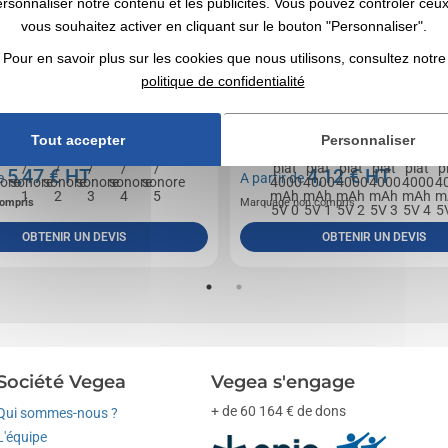
ersonnaliser notre contenu et les publicités. Vous pouvez contrôler ceu
vous souhaitez activer en cliquant sur le bouton "Personnaliser".
Pour en savoir plus sur les cookies que nous utilisons, consultez notre
politique de confidentialité
ce musicale permet de préenregistrer un
batterie externe 4000 mAh en aluminium recylc
e musique qui se déclenchera à l'ouverture de
l'utilisation de smartphone, output DC5V / 1A
Tout accepter
Personnaliser
câble...
5,47
€ HT
4,12
€ HT
de
A partir de
ompris
Marquage non compris
OBTENIR UN DEVIS
OBTENIR UN DEVIS
Société Vegea
Vegea s'engage
+ de 60 164 € de dons
Qui sommes-nous ?
L'équipe