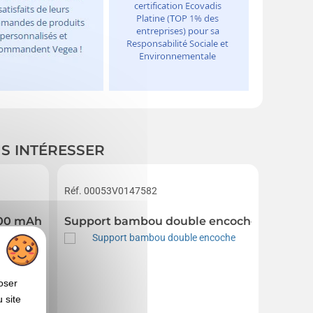
US INTÉRESSER
Réf. 00053V0147582
Réf. 01
000 mAh 5V
Support bambou double encoche
Power
oser
 site