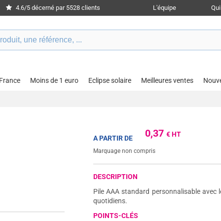
4.6/5 décerné par 5528 clients
L'équipe
Qu
 France
Moins de 1 euro
Eclipse solaire
Meilleures ventes
Nouv
0,37
€ HT
A PARTIR DE
Marquage non compris
DESCRIPTION
Pile AAA standard personnalisable avec l
quotidiens.
POINTS-CLÉS