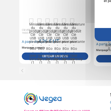
et p
Clé USB rotative en métal et gomme Existe en 4Go, 8Go,
La carte à pu
16GO ou 32Go Prix incluant la taxe Sorecop (1€...
message ou un
la...
4,36
€ HT
A partir de
A partir 
Marquage compris
Marquage c
OBTENIR UN DEVIS