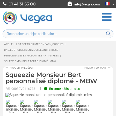
01 41 31 53 00
info@vegea.com
ACCUEIL
|
GADGETS, PRIMES ON PACK, GOODIES
|
BALLES ET OBJETS EN MOUSSE ANTI-STRESS
|
PERSONNAGES ET MASCOTTES ANTI-STRESS
|
SQUEEZIE MONSIEUR BERT DIPLOMÉ - MBW
PRODUIT PRÉCÉDENT
PRODUIT SUIVANT
Squeezie Monsieur Bert
personnalisé diplomé - MBW
Réf.
00032V0116778
En stock
: 856 articles