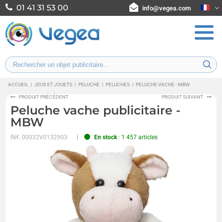
01 41 31 53 00
info@vegea.com
ACCUEIL
|
JEUX ET JOUETS
|
PELUCHE
|
PELUCHES
|
PELUCHE VACHE - MBW
PRODUIT PRÉCÉDENT
PRODUIT SUIVANT
Peluche vache publicitaire -
MBW
Réf.
00032V0132903
En stock
: 1 457 articles