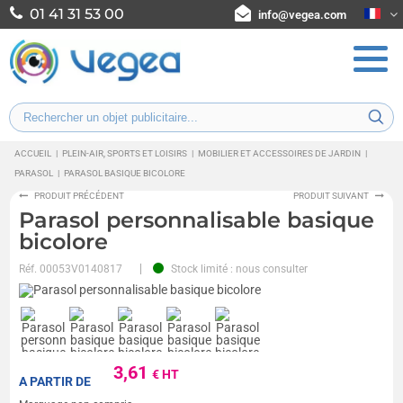
01 41 31 53 00
info@vegea.com
ACCUEIL
|
PLEIN-AIR, SPORTS ET LOISIRS
|
MOBILIER ET ACCESSOIRES DE JARDIN
|
PARASOL
|
PARASOL BASIQUE BICOLORE
PRODUIT PRÉCÉDENT
PRODUIT SUIVANT
Parasol personnalisable basique
bicolore
Réf.
00053V0140817
Stock limité : nous consulter
3,61
€ HT
A PARTIR DE