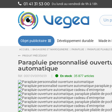
01 41 31 53 00
Du lundi au vendredi de 9h à 18h
Objet publicitaire
Développement durable
Made in
ACCUEIL
|
BAGAGERIE ET MAROQUINERIE
|
PARAPLUIE
|
PARAPLUIE PLIABLE 
PRODUIT PRÉCÉDENT
Parapluie personnalisé ouvert
automatique
Réf.
00010V0095659
En stock
: 35 877 articles