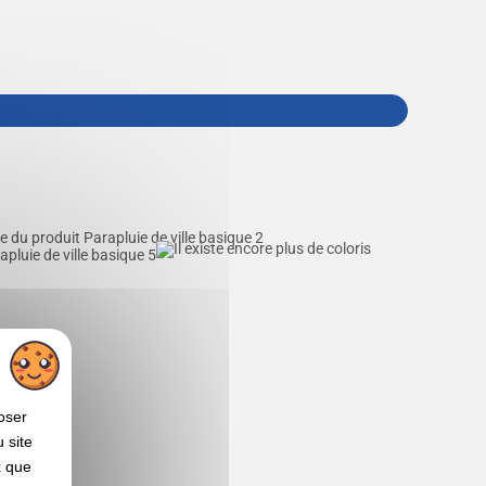
oser
 site
x que