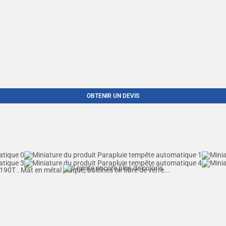
OBTENIR UN DEVIS
0T . Mât en métal plaqué, baleines en fibre de verre...