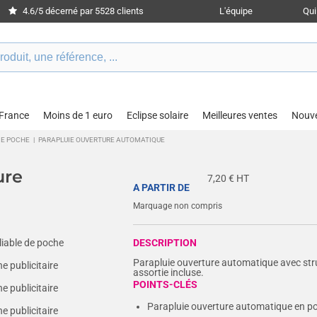
4.6/5 décerné par 5528 clients
L'équipe
Qu
 France
Moins de 1 euro
Eclipse solaire
Meilleures ventes
Nouv
DE POCHE
|
PARAPLUIE OUVERTURE AUTOMATIQUE
ure
7,20
€ HT
A PARTIR DE
Marquage non compris
DESCRIPTION
Parapluie ouverture automatique avec str
assortie incluse.
POINTS-CLÉS
Parapluie ouverture automatique en 