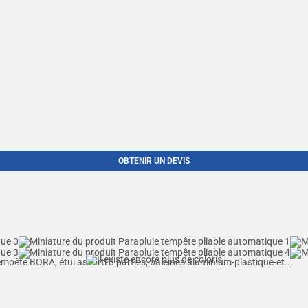
OBTENIR UN DEVIS
mpête BORA, étui assorti 3 parties, baleines aluminium-plastique-et...