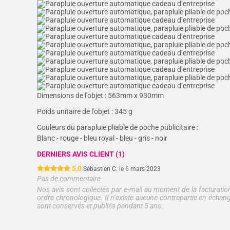
Dimensions de l'objet :
563mm x 930mm
Poids unitaire de l'objet :
345 g
Couleurs du parapluie pliable de poche publicitaire :
Blanc - rouge - bleu royal - bleu - gris - noir
DERNIERS AVIS CLIENT (1)
5,0
Sébastien C. le 6 mars 2023
Pas de commentaire
Nos avis sont collectés par e-mail au moment de la facturation
ordre chronologique. Il n’existe aucune contrepartie en échang
sont conservés et publiés pendant 5 ans.