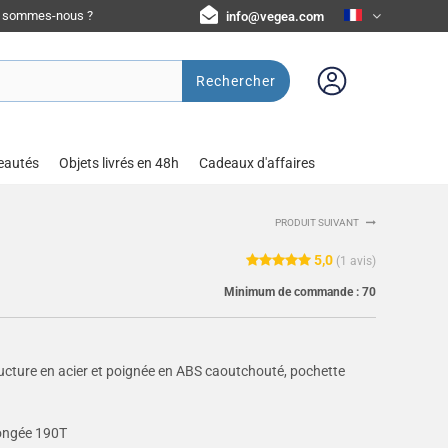
i sommes-nous ?
info@vegea.com
Rechercher
eautés
Objets livrés en 48h
Cadeaux d'affaires
PRODUIT SUIVANT
5,0
(
1
avis)
Minimum de commande :
70
ucture en acier et poignée en ABS caoutchouté, pochette
pongée 190T