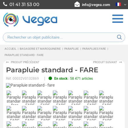
01 41 31 53 00
info@vegea.com
ACCUEIL
|
BAGAGERIE ET MAROQUINERIE
|
PARAPLUIE
|
PARAPLUIES FARE
|
PARAPLUIE STANDARD - FARE
PRODUIT PRÉCÉDENT
PRODUIT SUIVANT
Parapluie standard - FARE
Réf.
00032V0132869
En stock
: 58 471 articles