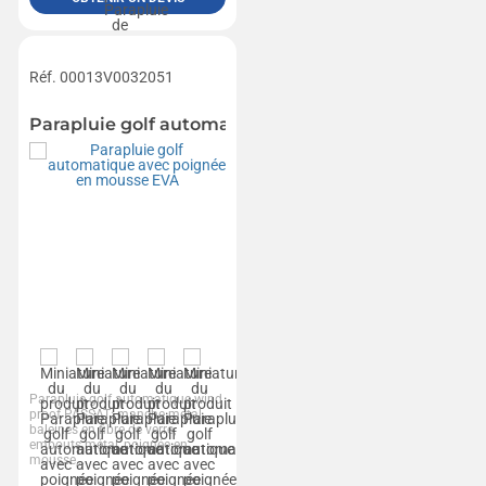
Réf. 00013V0032051
Parapluie golf automatique avec poignée en mous
Parapluie golf automatique wind
proof PASSAT: manche métal,
baleines en fibre de verre,
embouts métal, poignée en
mousse,...