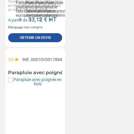
Ouverture automatique, Structure
en fibre de verre, mât et embouts
en métal, Manche rubber,...
33,12
€ HT
A partir de
Marquage non compris
OBTENIR UN DEVIS
5,0
Réf. 00010V0017884
Parapluie avec poignée en bois