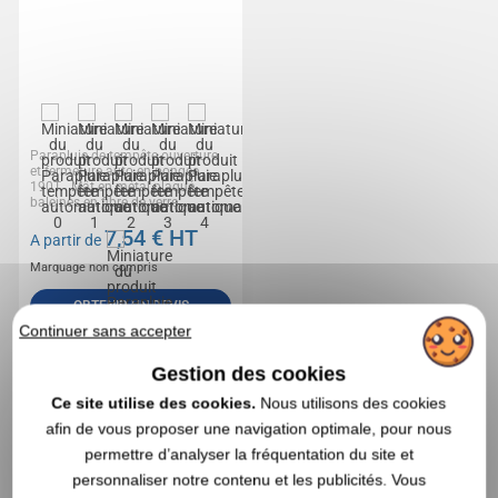
Parapluie de tempête ouverture
et fermeture auto en pongee
190T . Mât en métal plaqué,
baleines en fibre de verre...
7,54
€ HT
A partir de
Marquage non compris
OBTENIR UN DEVIS
Continuer sans accepter
Gestion des cookies
3,0
Réf. 00013V0050573
Ce site utilise des cookies.
Nous utilisons des cookies
afin de vous proposer une navigation optimale, pour nous
Parapluie tempête pliable automatique
permettre d’analyser la fréquentation du site et
personnaliser notre contenu et les publicités. Vous