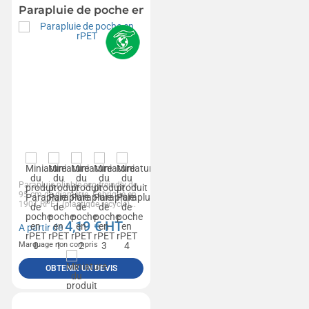
Parapluie de poche en rPET
Parapluie pliable éco-freindly de
95 cm de diamètre. Fabriqué en
190T RPET (plastique recyclé)...
4,19
€ HT
A partir de
Marquage non compris
OBTENIR UN DEVIS