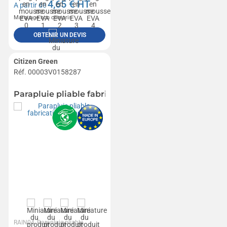
4,65
€ HT
A partir de
Marquage non compris
OBTENIR UN DEVIS
Citizen Green
Réf. 00003V0158287
Parapluie pliable fabrication européenne
RAIN04, Parapluie pliable,