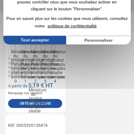
pouvez contrôler ceux que vous souhaitez activer en
cliquant sur le bouton "Personnaliser".
Pour en savoir plus sur les cookies que nous utilisons, consultez
notre
politique de confidentialité
Tout accepter
Personnaliser
Parapluie pliable ouverture et
fermeture automatiques anti-
tempête BORA, étui assorti 3
parties, baleines aluminium-
plastique-et...
5,19
€ HT
A partir de
Marquage non compris
OBTENIR UN DEVIS
Réf. 00053V0136876