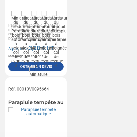
Parapluie automatique TANGO
manche bois, baleines en métal,
embouts et canne en bois, toile
polyester, Le sous colisage...
3,28
€ HT
A partir de
Marquage non compris
OBTENIR UN DEVIS
Réf. 00010V0095664
Parapluie tempête automatique