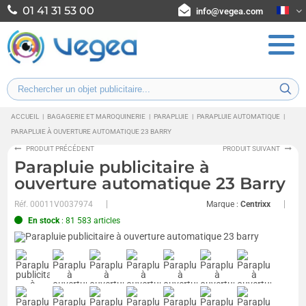
01 41 31 53 00
info@vegea.com
ACCUEIL
|
BAGAGERIE ET MAROQUINERIE
|
PARAPLUIE
|
PARAPLUIE AUTOMATIQUE
|
PARAPLUIE À OUVERTURE AUTOMATIQUE 23 BARRY
PRODUIT PRÉCÉDENT
PRODUIT SUIVANT
Parapluie publicitaire à
ouverture automatique 23 Barry
Réf.
00011V0037974
Marque :
Centrixx
En stock
: 81 583 articles