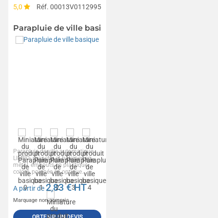
5,0
Réf. 00013V0112995
Parapluie de ville basique
Parapluie de ville automatique
LIMBO: manche et baleines en
métal, embouts en plastique
coloré, poignée en optique...
2,83
€ HT
A partir de
Marquage non compris
OBTENIR UN DEVIS