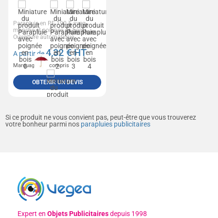
Parapluie en PE 190 T avec
manche et poignée en bois.
Ouverture automatique.
4,32
€ HT
A partir de
Marquage non compris
OBTENIR UN DEVIS
Si ce produit ne vous convient pas, peut-être que vous trouverez
votre bonheur parmi nos
parapluies publicitaires
Expert en
Objets Publicitaires
depuis 1998