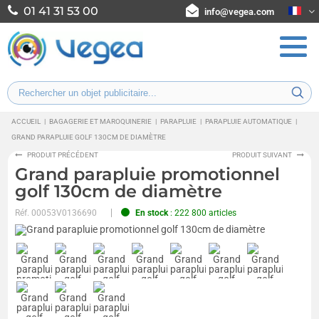
01 41 31 53 00
info@vegea.com
ACCUEIL
|
BAGAGERIE ET MAROQUINERIE
|
PARAPLUIE
|
PARAPLUIE AUTOMATIQUE
|
GRAND PARAPLUIE GOLF 130CM DE DIAMÈTRE
PRODUIT PRÉCÉDENT
PRODUIT SUIVANT
Grand parapluie promotionnel
golf 130cm de diamètre
Réf.
00053V0136690
En stock
: 222 800 articles