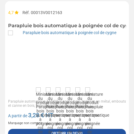
4,7
Réf. 00013V0012163
Parapluie bois automatique à poignée col de cygn
Parapluie automatique TANGO manche bois, baleines en métal, embouts
et canne en bois, toile polyester, Le sous colisage...
3,28
€ HT
A partir de
Marquage non compris
OBTENIR UN DEVIS