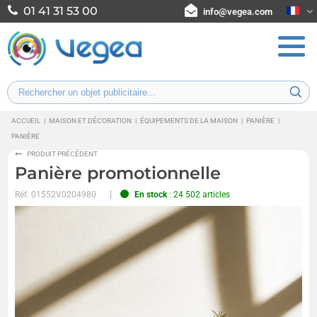
01 41 31 53 00
info@vegea.com
ACCUEIL
|
MAISON ET DÉCORATION
|
ÉQUIPEMENTS DE LA MAISON
|
PANIÈRE
|
PANIÈRE
PRODUIT PRÉCÉDENT
Panière promotionnelle
Réf.
01552V0204980
En stock
: 24 502 articles