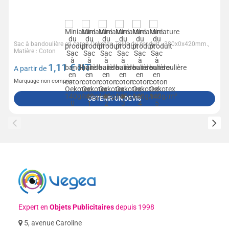
Sac à bandoulière en coton Oekotex, Taille du produit : 380x0x420mm.,
Matière : Coton
1,11
€ HT
A partir de
Marquage non compris
OBTENIR UN DEVIS
Expert en
Objets Publicitaires
depuis 1998
5, avenue Caroline