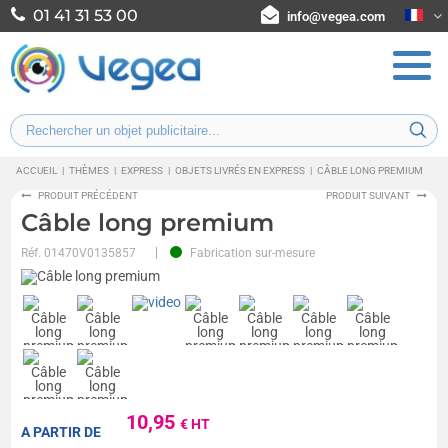
01 41 31 53 00
info@vegea.com
ACCUEIL
|
THÈMES
|
EXPRESS
|
OBJETS LIVRÉS EN EXPRESS
|
CÂBLE LONG PREMIUM
PRODUIT PRÉCÉDENT
PRODUIT SUIVANT
Câble long premium
Réf.
01470V0135857
Fabrication sur-mesure
10,95
€ HT
A PARTIR DE