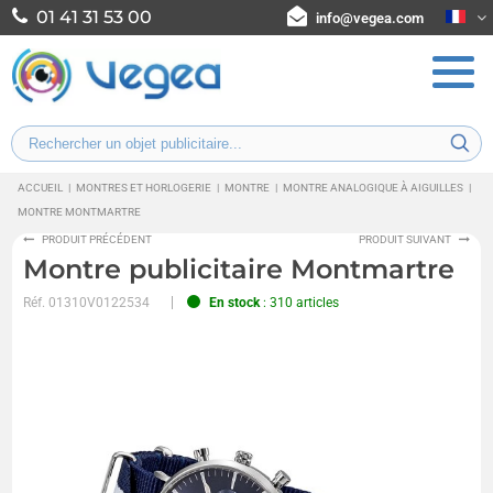
01 41 31 53 00
info@vegea.com
ACCUEIL
|
MONTRES ET HORLOGERIE
|
MONTRE
|
MONTRE ANALOGIQUE À AIGUILLES
|
MONTRE MONTMARTRE
PRODUIT PRÉCÉDENT
PRODUIT SUIVANT
Montre publicitaire Montmartre
Réf.
01310V0122534
En stock
: 310 articles