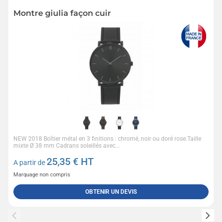
Montre giulia façon cuir
NEW 2018 Boîtier métal en 3 finitions : chromé, noir ou doré rose.Taille
mixte Ø 38 mm Cadrans soleillés avec...
25,35
€ HT
A partir de
Marquage non compris
OBTENIR UN DEVIS