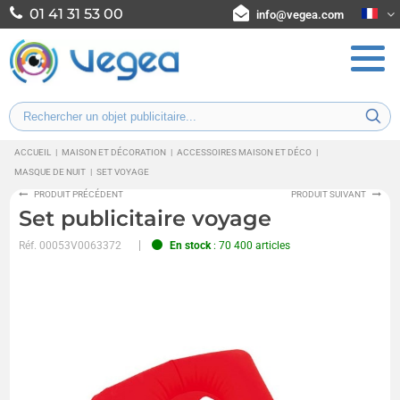
01 41 31 53 00
info@vegea.com
ACCUEIL
|
MAISON ET DÉCORATION
|
ACCESSOIRES MAISON ET DÉCO
|
MASQUE DE NUIT
|
SET VOYAGE
PRODUIT PRÉCÉDENT
PRODUIT SUIVANT
Set publicitaire voyage
Réf.
00053V0063372
En stock
: 70 400 articles