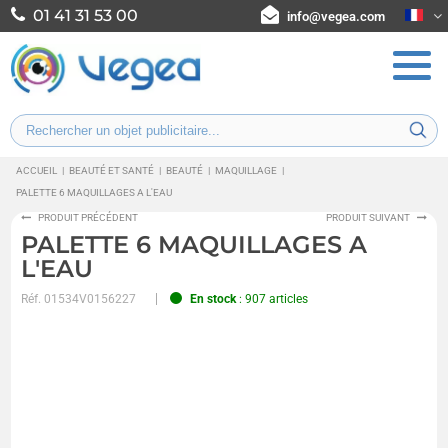
01 41 31 53 00
info@vegea.com
ACCUEIL
|
BEAUTÉ ET SANTÉ
|
BEAUTÉ
|
MAQUILLAGE
|
PALETTE 6 MAQUILLAGES A L'EAU
PRODUIT PRÉCÉDENT
PRODUIT SUIVANT
PALETTE 6 MAQUILLAGES A
L'EAU
Réf.
01534V0156227
En stock
: 907 articles