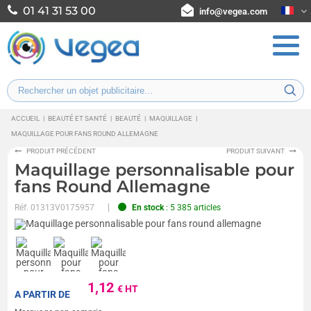
01 41 31 53 00
info@vegea.com
ACCUEIL
|
BEAUTÉ ET SANTÉ
|
BEAUTÉ
|
MAQUILLAGE
|
MAQUILLAGE POUR FANS ROUND ALLEMAGNE
PRODUIT PRÉCÉDENT
PRODUIT SUIVANT
Maquillage personnalisable pour
fans Round Allemagne
Réf.
01313V0175957
En stock
: 5 385 articles
1,12
€ HT
A PARTIR DE