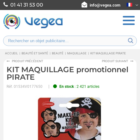
01 41 31 53 00
info@vegea.com
ACCUEIL
|
BEAUTÉ ET SANTÉ
|
BEAUTÉ
|
MAQUILLAGE
|
KIT MAQUILLAGE PIRATE
PRODUIT PRÉCÉDENT
PRODUIT SUIVANT
KIT MAQUILLAGE promotionnel
PIRATE
Réf.
01534V0177650
En stock
: 2 421 articles