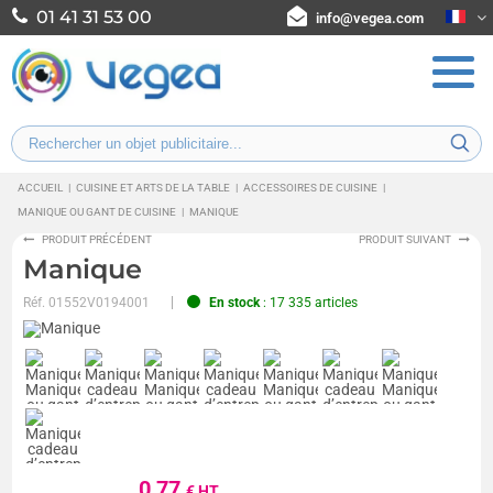
01 41 31 53 00
info@vegea.com
ACCUEIL
|
CUISINE ET ARTS DE LA TABLE
|
ACCESSOIRES DE CUISINE
|
MANIQUE OU GANT DE CUISINE
|
MANIQUE
PRODUIT PRÉCÉDENT
PRODUIT SUIVANT
Manique
Réf.
01552V0194001
En stock
: 17 335 articles
0,77
€ HT