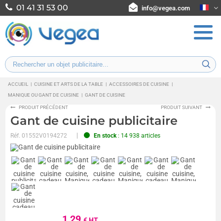
01 41 31 53 00
info@vegea.com
ACCUEIL
|
CUISINE ET ARTS DE LA TABLE
|
ACCESSOIRES DE CUISINE
|
MANIQUE OU GANT DE CUISINE
|
GANT DE CUISINE
PRODUIT PRÉCÉDENT
PRODUIT SUIVANT
Gant de cuisine publicitaire
Réf.
01552V0194272
En stock
: 14 938 articles
1,29
€ HT