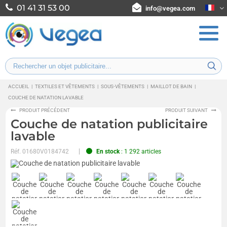
01 41 31 53 00
info@vegea.com
ACCUEIL
|
TEXTILES ET VÊTEMENTS
|
SOUS-VÊTEMENTS
|
MAILLOT DE BAIN
|
COUCHE DE NATATION LAVABLE
PRODUIT PRÉCÉDENT
PRODUIT SUIVANT
Couche de natation publicitaire
lavable
Réf.
01680V0184742
En stock
: 1 292 articles