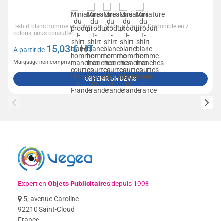
T-shirt blanc homme en coton bio Made in France. Disponible en 7
coloris, nous consulter.
15,03
€ HT
A partir de
Marquage non compris
OBTENIR UN DEVIS
Expert en
Objets Publicitaires
depuis 1998
5, avenue Caroline
92210 Saint-Cloud
France