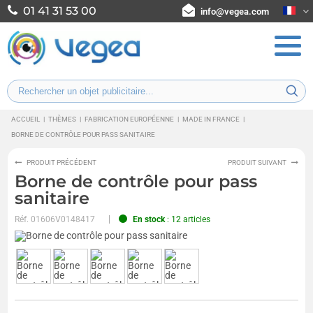
01 41 31 53 00
info@vegea.com
ACCUEIL
|
THÈMES
|
FABRICATION EUROPÉENNE
|
MADE IN FRANCE
|
BORNE DE CONTRÔLE POUR PASS SANITAIRE
PRODUIT PRÉCÉDENT
PRODUIT SUIVANT
Borne de contrôle pour pass
sanitaire
Réf.
01606V0148417
En stock
: 12 articles