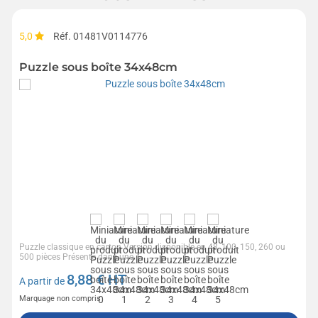
5,0
Réf. 01481V0114776
Puzzle sous boîte 34x48cm
Puzzle classique en carton Version disponible en 48, 100, 150, 260 ou
500 pièces Présenté dans une...
8,88
€ HT
A partir de
Marquage non compris