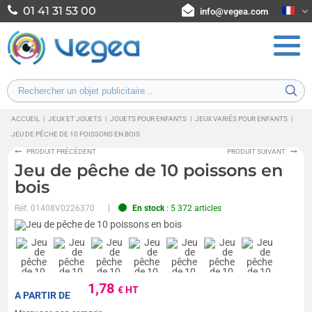
01 41 31 53 00
info@vegea.com
ACCUEIL
|
JEUX ET JOUETS
|
JOUETS POUR ENFANTS
|
JEUX VARIÉS POUR ENFANTS
|
JEU DE PÊCHE DE 10 POISSONS EN BOIS
PRODUIT PRÉCÉDENT
PRODUIT SUIVANT
Jeu de pêche de 10 poissons en
bois
Réf.
01408V0226370
En stock
: 5 372 articles
1,78
€ HT
A PARTIR DE