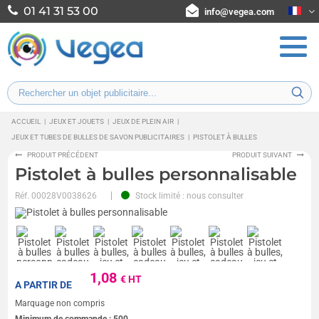
01 41 31 53 00
info@vegea.com
ACCUEIL
|
JEUX ET JOUETS
|
JEUX DE PLEIN AIR
|
JEUX ET TUBES DE BULLES DE SAVON PUBLICITAIRES
|
PISTOLET À BULLES
PRODUIT PRÉCÉDENT
PRODUIT SUIVANT
Pistolet à bulles personnalisable
Réf.
00028V0038626
Stock limité : nous consulter
1,08
€ HT
A PARTIR DE
Marquage non compris