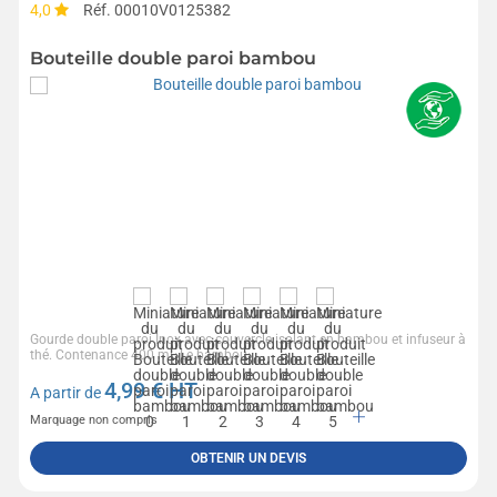
4,0
Réf. 00010V0125382
Bouteille double paroi bambou
Gourde double paroi Inox avec couvercle isolant en bambou et infuseur à
thé. Contenance 400 ml. Le bambou...
4,99
€ HT
A partir de
Marquage non compris
OBTENIR UN DEVIS