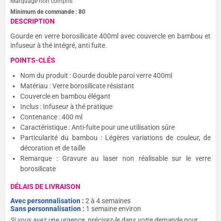
Marquage non compris
Minimum de commande :
80
DESCRIPTION
Gourde en verre borosilicate 400ml avec couvercle en bambou et
infuseur à thé intégré, anti fuite.
POINTS-CLÉS
Nom du produit : Gourde double paroi verre 400ml
Matériau : Verre borosilicate résistant
Couvercle en bambou élégant
Inclus : Infuseur à thé pratique
Contenance : 400 ml
Caractéristique : Anti-fuite pour une utilisation sûre
Particularité du bambou : Légères variations de couleur, de
décoration et de taille
Remarque : Gravure au laser non réalisable sur le verre
borosilicate
DÉLAIS DE LIVRAISON
Avec personnalisation :
2 à 4 semaines
Sans personnalisation :
1 semaine environ
Si vous avez une urgence, précisez-le dans votre demande pour