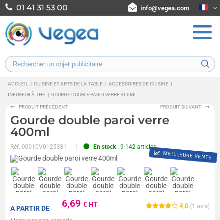
01 41 31 53 00
info@vegea.com
ACCUEIL
|
CUISINE ET ARTS DE LA TABLE
|
ACCESSOIRES DE CUISINE
|
INFUSEUR À THÉ
|
GOURDE DOUBLE PAROI VERRE 400ML
PRODUIT PRÉCÉDENT
PRODUIT SUIVANT
Gourde double paroi verre
400ml
Réf.
00010V0125381
En stock
: 9 142 articles
MEILLEURE VENTE
6,69
€ HT
4,0
(
1
avis)
A PARTIR DE