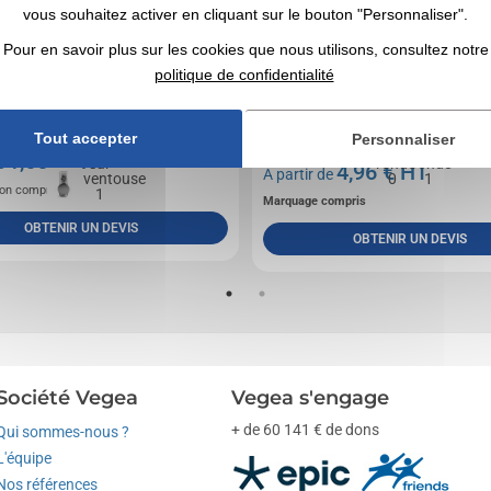
vous souhaitez activer en cliquant sur le bouton "Personnaliser".
Pour en savoir plus sur les cookies que nous utilisons, consultez notre
politique de confidentialité
n plastique avec ventouse, piles incluses.
Pendule murale ronde en bois HDF avec impres
customisée en quadri. Fonctionne avec 1 pile A
Tout accepter
Personnaliser
pile....
1,66
€ HT
de
4,96
€ HT
A partir de
on compris
Marquage compris
OBTENIR UN DEVIS
OBTENIR UN DEVIS
Société Vegea
Vegea s'engage
+ de 60 141 € de dons
Qui sommes-nous ?
L'équipe
Nos références