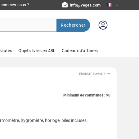
i sommes-nous ?
info@vegea.com
Rechercher
eautés
Objets livrés en 48h
Cadeaux d'affaires
PRODUIT SUIVANT
Minimum de commande :
90
momètre, hygromètre, horloge, piles incluses.