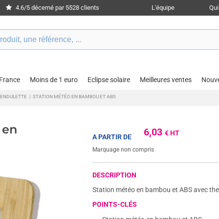
4.6/5 décerné par 5528 clients
L'équipe
Qu
 France
Moins de 1 euro
Eclipse solaire
Meilleures ventes
Nouv
PENDULETTE
|
STATION MÉTÉO EN BAMBOU ET ABS
 en
6,03
€ HT
A PARTIR DE
Marquage non compris
DESCRIPTION
Station météo en bambou et ABS avec ther
POINTS-CLÉS