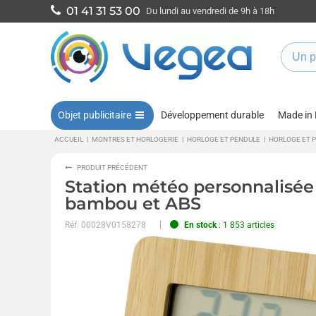
01 41 31 53 00
Du lundi au vendredi de 9h à 18h
Objet publicitaire
Développement durable
Made in
ACCUEIL
|
MONTRES ET HORLOGERIE
|
HORLOGE ET PENDULE
|
HORLOGE ET 
PRODUIT PRÉCÉDENT
Station météo personnalisée
bambou et ABS
Réf.
00028V0158278
En stock
: 1 853 articles