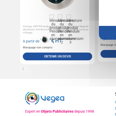
Horloge JUPITER analogique murale avec contour large en
Thermomètre e
aluminium, fonctions thermomètre et hydromètre, Le sous
colisage...
A partir 
7,11
€ HT
A partir de
Marquage n
Marquage non compris
OBTENIR UN DEVIS
Expert en
Objets Publicitaires
depuis 1998