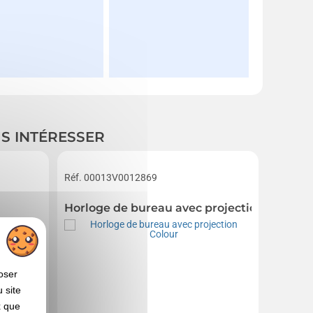
US INTÉRESSER
Réf. 00013V0012869
Réf. 01
Horloge de bureau avec projection Colour
Horlog
oser
 site
x que