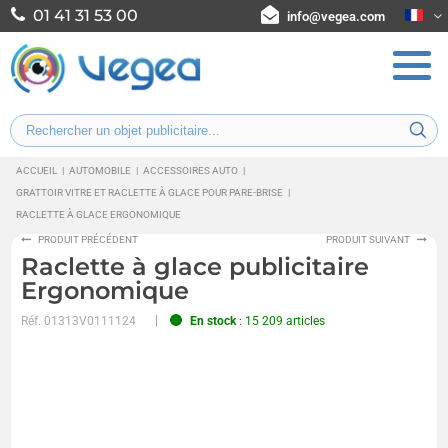
01 41 31 53 00
info@vegea.com
ACCUEIL
|
AUTOMOBILE
|
ACCESSOIRES AUTO
|
GRATTOIR VITRE ET RACLETTE À GLACE POUR PARE-BRISE
|
RACLETTE À GLACE ERGONOMIQUE
PRODUIT PRÉCÉDENT
PRODUIT SUIVANT
Raclette à glace publicitaire
Ergonomique
Réf.
01313V0111124
En stock
: 15 209 articles