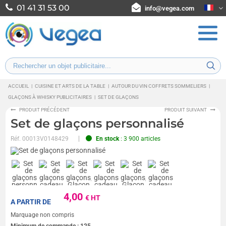
01 41 31 53 00
info@vegea.com
ACCUEIL
|
CUISINE ET ARTS DE LA TABLE
|
AUTOUR DU VIN COFFRETS SOMMELIERS
|
GLAÇONS À WHISKY PUBLICITAIRES
|
SET DE GLAÇONS
PRODUIT PRÉCÉDENT
PRODUIT SUIVANT
Set de glaçons personnalisé
Réf.
00013V0148429
En stock
: 3 900 articles
4,00
€ HT
A PARTIR DE
Marquage non compris