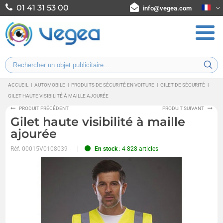
01 41 31 53 00
info@vegea.com
ACCUEIL
|
AUTOMOBILE
|
PRODUITS DE SÉCURITÉ EN VOITURE
|
GILET DE SÉCURITÉ
|
GILET HAUTE VISIBILITÉ À MAILLE AJOURÉE
PRODUIT PRÉCÉDENT
PRODUIT SUIVANT
Gilet haute visibilité à maille
ajourée
Réf.
00015V0108039
En stock
: 4 828 articles