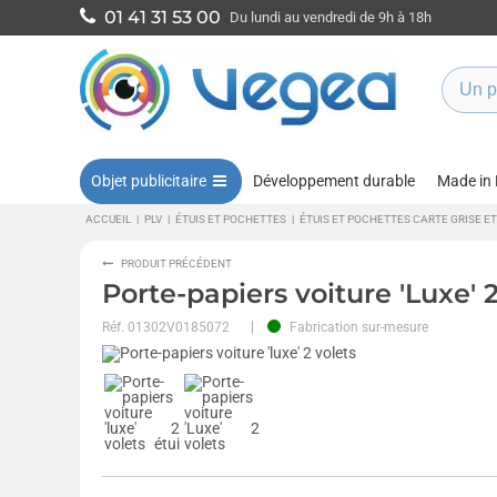
01 41 31 53 00
Du lundi au vendredi de 9h à 18h
Objet publicitaire
Développement durable
Made in
ACCUEIL
|
PLV
|
ÉTUIS ET POCHETTES
|
ÉTUIS ET POCHETTES CARTE GRISE ET
PRODUIT PRÉCÉDENT
Porte-papiers voiture 'Luxe' 2
Réf.
01302V0185072
Fabrication sur-mesure