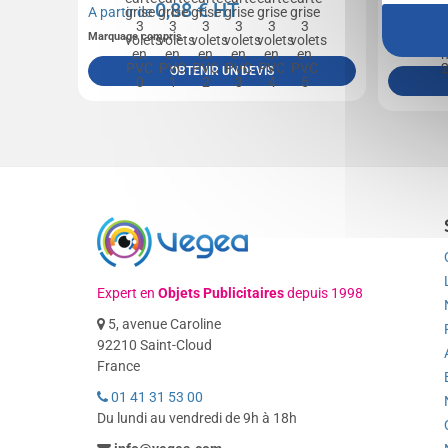
0,88
€ HT
A partir de
A partir 
Marquage compris
Marquage n
OBTENIR UN DEVIS
Expert en
Objets Publicitaires
depuis 1998
5, avenue Caroline
92210 Saint-Cloud
France
01 41 31 53 00
Du lundi au vendredi de 9h à 18h