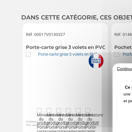
DANS CETTE CATÉGORIE, CES OBJE
Réf. 00017V0130327
Réf. 014
Porte-carte grise 3 volets en PVC
Pochet
Continu
Ce 
une 
et p
Intérieur 1 poche cristal + 2 passants, Matières : Extérieure :
Pochette coto
PVC standard lisse 0,30 mm - Intérieure : PVC transparent...
Dimensions d
max : 18*10c