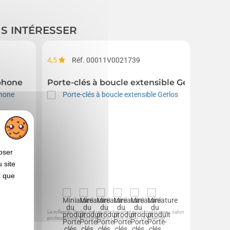
US INTÉRESSER
4,5
Réf. 00011V0021739
phone
Porte-clés à boucle extensible Gerlos
oser
 site
x que
utocollant au
Le rollerclip Gerlos est un article parfait pour tout bureau, salon
professionnel, conférence ou piste de ski. Le rollerclip...