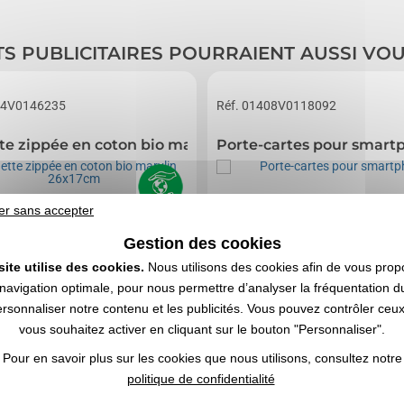
TS PUBLICITAIRES POURRAIENT AUSSI VO
64V0146235
Réf. 01408V0118092
te zippée en coton bio marylin 26x17cm
Porte-cartes pour smart
er sans accepter
Gestion des cookies
site utilise des cookies.
Nous utilisons des cookies afin de vous prop
navigation optimale, pour nous permettre d’analyser la fréquentation du
ersonnaliser notre contenu et les publicités. Vous pouvez contrôler ceu
vous souhaitez activer en cliquant sur le bouton "Personnaliser".
Pour en savoir plus sur les cookies que nous utilisons, consultez notre
n bio zippée avec dragonne 320grs ;
Porte-cartes en silicone pour smartphone avec a
politique de confidentialité
e la pochette : 26*17cm ; Zone de marquage
verso. 57 x 87 x 3 mm
m...