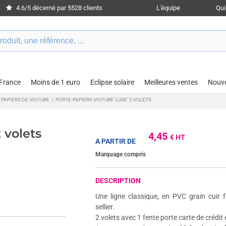
4.6/5 décerné par 5528 clients
L'équipe
Qu
 France
Moins de 1 euro
Eclipse solaire
Meilleures ventes
Nouv
 PAPIERS DE VOITURE
|
PORTE-PAPIERS VOITURE 'LUXE' 2 VOLETS
 volets
4,45
€ HT
A PARTIR DE
Marquage compris
DESCRIPTION
Une ligne classique, en PVC grain cuir 
sellier.
2 volets avec 1 fente porte carte de crédit