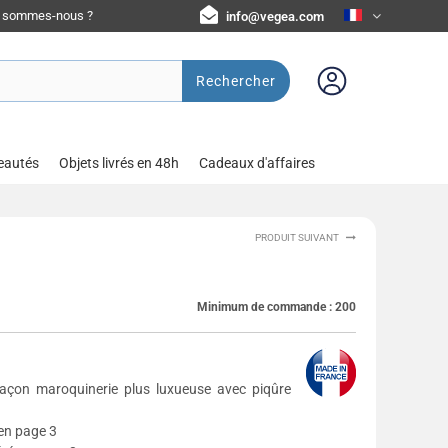
i sommes-nous ?
info@vegea.com
Rechercher
eautés
Objets livrés en 48h
Cadeaux d'affaires
PRODUIT SUIVANT
Minimum de commande :
200
façon maroquinerie plus luxueuse avec piqûre
 en page 3