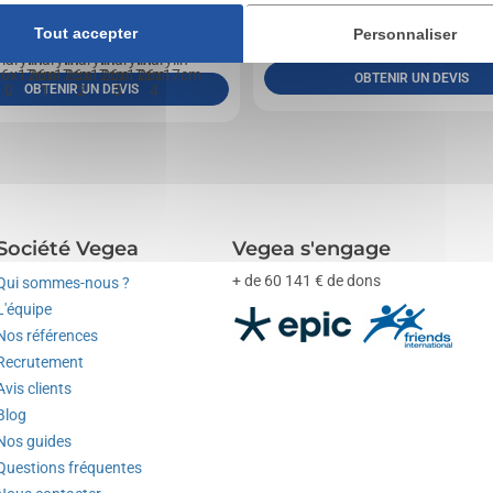
0,27
€ HT
A partir de
1,81
€ HT
de
Tout accepter
Personnaliser
Marquage non compris
on compris
OBTENIR UN DEVIS
OBTENIR UN DEVIS
Société Vegea
Vegea s'engage
+ de 60 141 € de dons
Qui sommes-nous ?
L'équipe
Nos références
Recrutement
Avis clients
Blog
Nos guides
Questions fréquentes