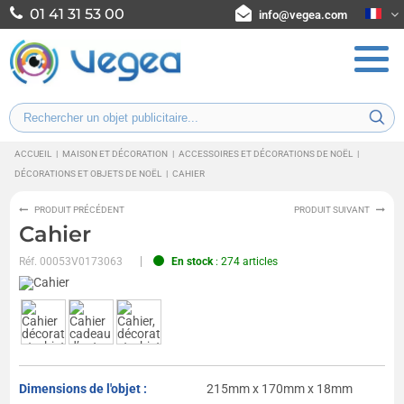
01 41 31 53 00
info@vegea.com
ACCUEIL
|
MAISON ET DÉCORATION
|
ACCESSOIRES ET DÉCORATIONS DE NOËL
|
DÉCORATIONS ET OBJETS DE NOËL
|
CAHIER
PRODUIT PRÉCÉDENT
PRODUIT SUIVANT
Cahier
Réf.
00053V0173063
En stock
: 274 articles
Dimensions de l'objet :
215mm x 170mm x 18mm